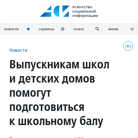
Перейти
к
содержанию
новости
сервисы
поиск
меню
18+
Новости
Выпускникам школ
и детских домов
помогут
подготовиться
к школьному балу