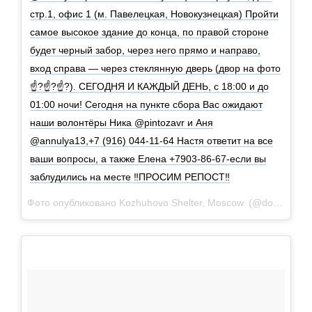
стр.1, офис 1 (м. Павелецкая, Новокузнецкая) Пройти
самое высокое здание до конца, по правой стороне
будет черный забор, через него прямо и направо,
вход справа — через стеклянную дверь (двор на фото
☝?☝?☝?). СЕГОДНЯ И КАЖДЫЙ ДЕНЬ, с 18:00 и до
01:00 ночи! Сегодня на пункте сбора Вас ожидают
наши волонтёры Ника @pintozavr и Аня
@annulya13,+7 (916) 044-11-64 Настя ответит на все
ваши вопросы, а также Елена +7903-86-67-если вы
заблудились на месте ‼️ПРОСИМ РЕПОСТ‼️
Фото опубликовано Kozhuhovo Shelter, Moscow. (@dogs_shelter)