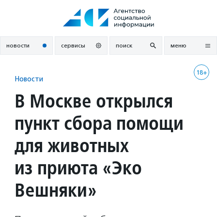
Перейти
к
содержанию
новости
сервисы
поиск
меню
18+
Новости
В Москве открылся
пункт сбора помощи
для животных
из приюта «Эко
Вешняки»