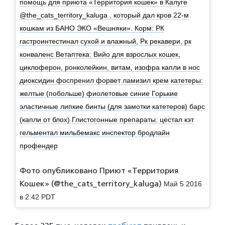
помощь для приюта «Территория кошек» в Калуге
@the_cats_territory_kaluga , который дал кров 22-м
кошкам из БАНО ЭКО «Вешняки». Корм: РК
гастроинтестинал сухой и влажный, Рк рекавери, рк
конваленс Ветаптека: Вийо для взрослых кошек,
циклоферон, ронколейкин, витам, изофра капли в нос
диоксидин фоспренил форвет ламизил крем катетеры:
желтые (побольше) фиолетовые синие Горькие
эластичные липкие бинты (для замотки катетеров) барс
(капли от блох) Глистогонные препараты: цестал кэт
гельментал мильбемакс инспектор бродлайн
профендер
Фото опубликовано Приют «Территория
Кошек» (@the_cats_territory_kaluga)
Май 5 2016
в 2:42 PDT