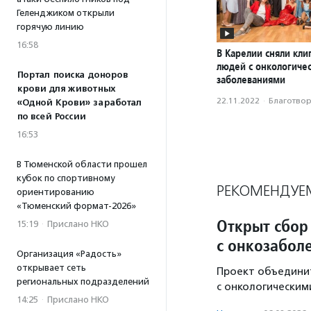
Геленджиком открыли
горячую линию
16:58
В Карелии сняли кли
людей с онкологиче
Портал поиска доноров
заболеваниями
крови для животных
22.11.2022
·
Благотвори
«Одной Крови» заработал
по всей России
16:53
В Тюменской области прошел
кубок по спортивному
РЕКОМЕНДУЕ
ориентированию
«Тюменский формат-2026»
Открыт сбор
15:19
·
Прислано НКО
с онкозабол
Организация «Радость»
открывает сеть
Проект объединит
региональных подразделений
с онкологическим
14:25
·
Прислано НКО