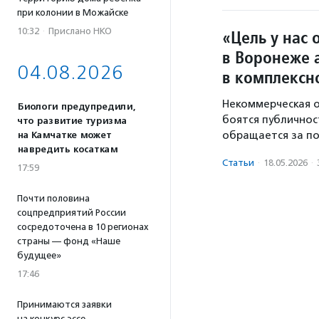
при колонии в Можайске
10:32
·
Прислано НКО
«Цель у нас 
в Воронеже 
04.08.2026
в комплексн
Некоммерческая о
Биологи предупредили,
боятся публичност
что развитие туризма
обращается за п
на Камчатке может
навредить косаткам
Статьи
·
18.05.2026
·
17:59
Почти половина
соцпредприятий России
сосредоточена в 10 регионах
страны — фонд «Наше
будущее»
17:46
Принимаются заявки
на конкурс эссе