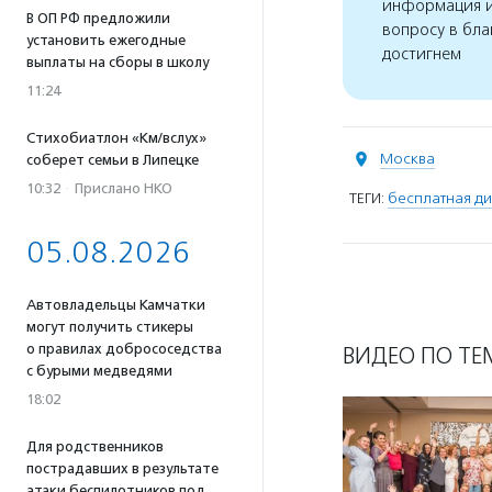
информация и
В ОП РФ предложили
вопросу в бла
установить ежегодные
достигнем
выплаты на сборы в школу
11:24
Стихобиатлон «Км/вслух»
Москва
соберет семьи в Липецке
10:32
·
Прислано НКО
ТЕГИ:
бесплатная д
05.08.2026
Автовладельцы Камчатки
могут получить стикеры
о правилах добрососедства
ВИДЕО ПО ТЕ
с бурыми медведями
18:02
Для родственников
пострадавших в результате
атаки беспилотников под