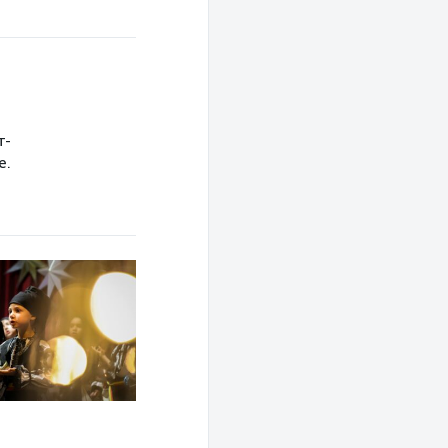
т-
е.