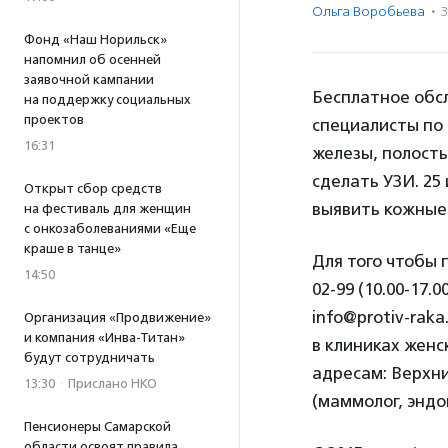
Ольга Воробьева
·
Фонд «Наш Норильск»
напомнил об осенней
заявочной кампании
Бесплатное обс
на поддержку социальных
проектов
специалисты по
16:31
железы, полость
сделать УЗИ. 25
Открыт сбор средств
выявить кожные
на фестиваль для женщин
с онкозаболеваниями «Еще
краше в танце»
Для того чтобы 
14:50
02-99 (10.00-17
info@protiv-raka
Организация «Продвижение»
и компания «Инва-Титан»
в клиниках женс
будут сотрудничать
адресам: Верхний
13:30
·
Прислано НКО
(маммолог, эндо
Пенсионеры Самарской
области освоят правила