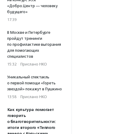
«Добро.Центр — человеку
будущего»
17:39
В Москве и Петербурге
пройдут тренинги
по профилактике выгорания
для помогающих
специалистов
15:32
·
Прислано НКО
Уникальный спектакль
о первой помощи «Гореть
звездой» покажут в Пушкино
13:58
·
Прислано НКО
Как культура помогает
говорить
о благотворительности:
итоги второго «Теплого
вечера с Кольским»