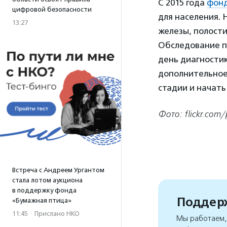
С 2015 года
фонд
цифровой безопасности
для населения.
13:27
железы, полости
Обследование п
день диагностик
дополнительное
стадии и начать
Фото: flickr.co
Встреча с Андреем Ургантом
стала лотом аукциона
в поддержку фонда
Поддерж
«Бумажная птица»
11:45
·
Прислано НКО
Мы работаем, 