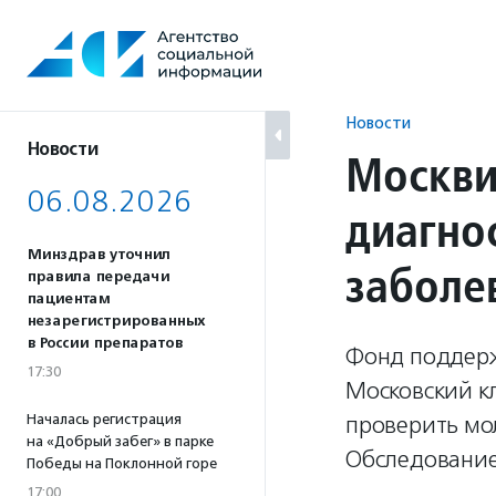
Перейти
к
содержанию
Новости
Новости
Москви
06.08.2026
диагно
Минздрав уточнил
заболе
правила передачи
пациентам
незарегистрированных
в России препаратов
Фонд поддерж
17:30
Московский к
Началась регистрация
проверить мо
на «Добрый забег» в парке
Обследование
Победы на Поклонной горе
17:00