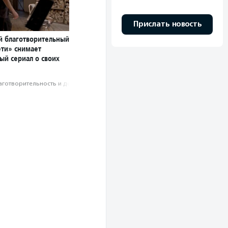
Прислать новость
й благотворительный
ети» снимает
ый сериал о своих
аготвори­тель­ность и доброволь­чест­во