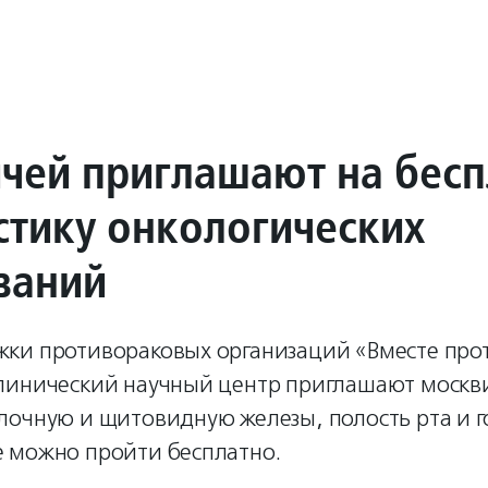
чей приглашают на бес
стику онкологических
ваний
ки противораковых организаций «Вместе прот
линический научный центр приглашают москв
лочную и щитовидную железы, полость рта и г
 можно пройти бесплатно.