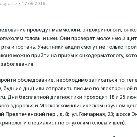
Здоровье
·
17.06.2016
ледование проведут маммологи, эндокринологи, онкол
 опухолям головы и шеи. Они проверят молочную и щи
 рта и гортань. Участники акции смогут не только прой
 июня можно прийти на прием к онкодерматологу, ко
 заболевания.
пройти обследование, необходимо записаться по телеф
.00, будние дни) или отправить письмо по электронной 
.ru. Дни бесплатной диагностики проходят 18 и 25 июня 
кого здоровья и Московском клиническом научном цен
 Предтеченский пер., д. 8; ул. Гончарная, 23; шоссе Эн
кринолог и специалист по опухолям головы и шеи).