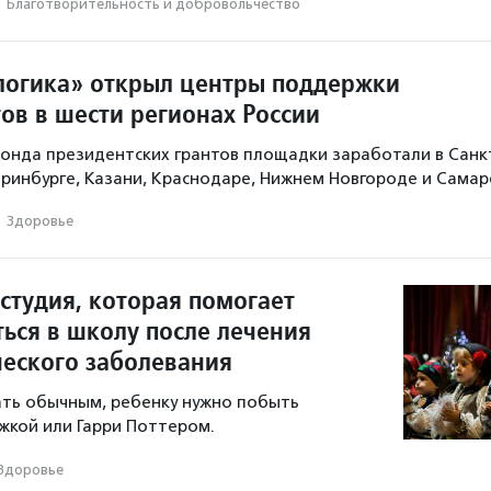
·
Благотвори­тель­ность и доброволь­чест­во
огика» открыл центры поддержки
ов в шести регионах России
онда президентских грантов площадки заработали в Санк
еринбурге, Казани, Краснодаре, Нижнем Новгороде и Самар
·
Здоровье
студия, которая помогает
ться в школу после лечения
ческого заболевания
ать обычным, ребенку нужно побыть
жкой или Гарри Поттером.
Здоровье