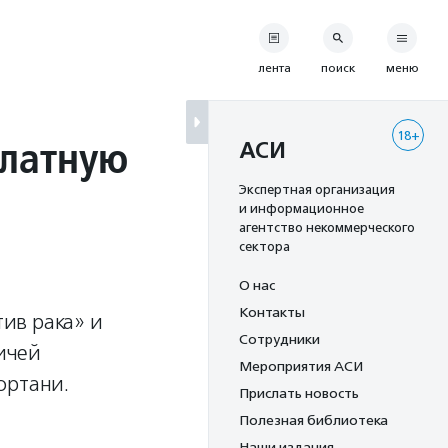
лента
поиск
меню
18+
платную
АСИ
Экспертная организация
и информационное
агентство некоммерческого
сектора
О нас
Контакты
ив рака» и
Сотрудники
ичей
Мероприятия АСИ
ортани.
Прислать новость
Полезная библиотека
Наши издания