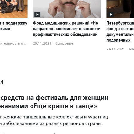
п в поддержку
Фонд медицинских решений «Не
Петербургски
скими
напрасно» напоминает о важности
фонд «свет.д
профилактических обследований
документальн
подопечных
­тель­ность и доброволь­чест­во
29.11.2021
·
Здоровье
24.11.2021
·
Бл
М
 средств на фестиваль для женщин
еваниями «Еще краше в танце»
 женские танцевальные коллективы и участниц
и заболеваниями из разных регионов страны.