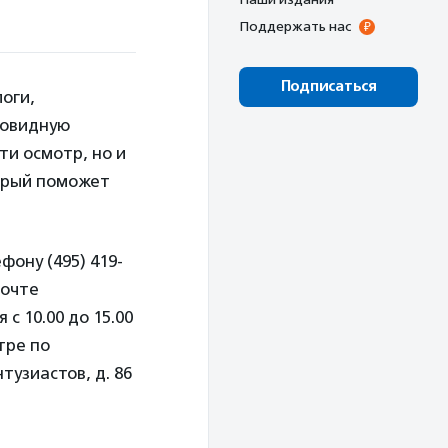
Поддержать нас
Подписаться
оги,
товидную
ти осмотр, но и
торый поможет
ону (495) 419-
почте
с 10.00 до 15.00
тре по
тузиастов, д. 86