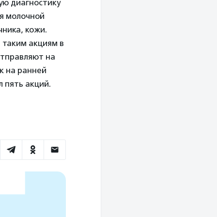
ую диагностику
ия молочной
ника, кожи.
 таким акциям в
отправляют на
к на ранней
л пять акций.