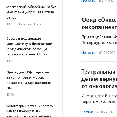
Новости
·
06.08.2026
Московский юбилейный забег
«Без границ» прошел в стиле
ретро
Фонд «Онкол
13:30
·
Прислано НКО
онкопациент
При содействии Ф
Совфед поддержал
Петербурге, Екат
инициативу о бесплатной
юридической помощи
Новости
·
03.08.2026
сиротам старше 23 лет
13:19
Театральная 
Президент РФ подписал
детям верну
закон о новых мерах
поддержки молодежных
от онкологи
НКО
13:04
Иногда, чтобы ст
пиратом, Белосне
Волонтеры Наставнического
центра преобразили
Статьи
·
26.06.2026
·
территорию дома ребенка