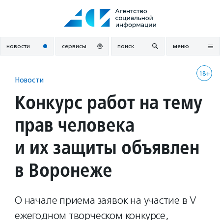
Перейти
к
содержанию
новости
сервисы
поиск
меню
18+
Новости
Конкурс работ на тему
прав человека
и их защиты объявлен
в Воронеже
О начале приема заявок на участие в V
ежегодном творческом конкурсе,