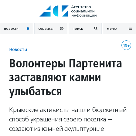
Перейти
к
содержанию
новости
сервисы
поиск
меню
18+
Новости
Волонтеры Партенита
заставляют камни
улыбаться
Крымские активисты нашли бюджетный
способ украшения своего поселка —
создают из камней скульптурные