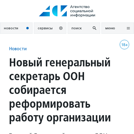
Перейти
к
содержанию
новости
сервисы
поиск
меню
18+
Новости
Новый генеральный
секретарь ООН
собирается
реформировать
работу организации