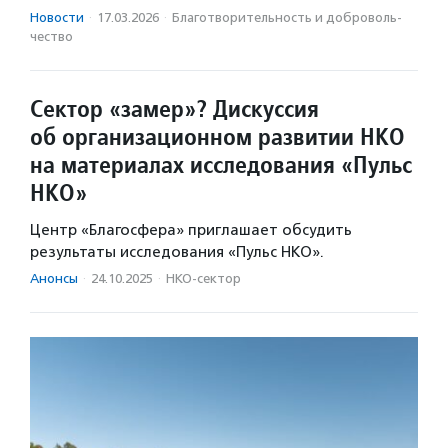
Новости
·
17.03.2026
·
Благотвори­тель­ность и доброволь­
чест­во
Сектор «замер»? Дискуссия
об организационном развитии НКО
на материалах исследования «Пульс
НКО»
Центр «Благосфера» приглашает обсудить
результаты исследования «Пульс НКО».
Анонсы
·
24.10.2025
·
НКО-сектор