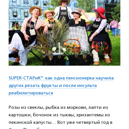
SUPER-СТАРиК°: как одна пенсионерка научила
других резать фрукты и после инсульта
реабилитироваться
Розы из свеклы, рыбка из моркови, лапти из
картошки, бочонок из тыквы, хризантемы из
пекинской капусты… Вот уже четвертый год в