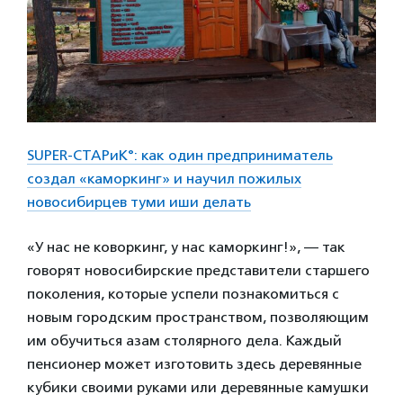
SUPER-СТАРиК°: как один предприниматель
создал «каморкинг» и научил пожилых
новосибирцев туми иши делать
«У нас не коворкинг, у нас каморкинг!», — так
говорят новосибирские представители старшего
поколения, которые успели познакомиться с
новым городским пространством, позволяющим
им обучиться азам столярного дела. Каждый
пенсионер может изготовить здесь деревянные
кубики своими руками или деревянные камушки