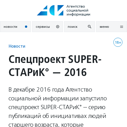
Перейти
к
содержанию
новости
сервисы
поиск
меню
18+
Новости
Спецпроект SUPER-
СТАРиК° — 2016
В декабре 2016 года Агентство
социальной информации запустило
спецпроект SUPER-СТАРиК° — серию
публикаций об инициативах людей
старшего возраста, которые