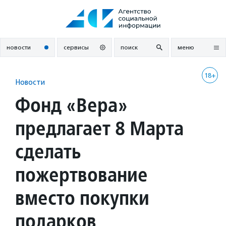
Перейти
к
содержанию
новости
сервисы
поиск
меню
18+
Новости
Фонд «Вера»
предлагает 8 Марта
сделать
пожертвование
вместо покупки
подарков