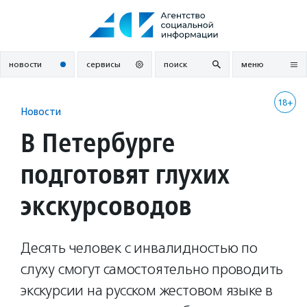
Перейти
к
содержанию
новости
сервисы
поиск
меню
18+
Новости
В Петербурге
подготовят глухих
экскурсоводов
Десять человек с инвалидностью по
слуху смогут самостоятельно проводить
экскурсии на русском жестовом языке в