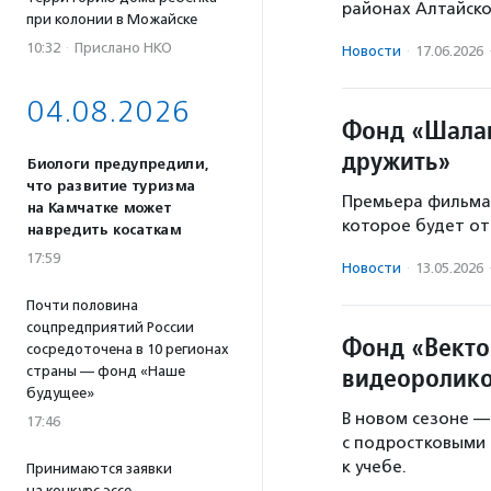
районах Алтайско
при колонии в Можайске
10:32
·
Прислано НКО
Новости
·
17.06.2026
04.08.2026
Фонд «Шалаш
дружить»
Биологи предупредили,
что развитие туризма
Премьера фильма 
на Камчатке может
которое будет от
навредить косаткам
17:59
Новости
·
13.05.2026
Почти половина
соцпредприятий России
Фонд «Векто
сосредоточена в 10 регионах
видеоролико
страны — фонд «Наше
будущее»
В новом сезоне —
17:46
с подростковыми 
к учебе.
Принимаются заявки
на конкурс эссе