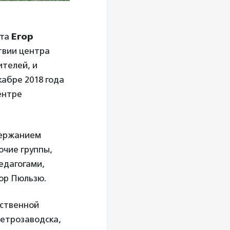
кта
Егор
твии центра
телей, и
кабре 2018 года
ентре
держанием
очие группы,
педагогами,
гор Пюльзю.
ественной
Петрозаводска,