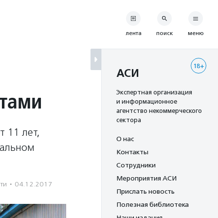
лента
поиск
меню
18+
АСИ
утами
Экспертная организация
и информационное
агентство некоммерческого
сектора
т 11 лет,
О нас
иальном
Контакты
Сотрудники
Мероприятия АСИ
ети
·
04.12.2017
Прислать новость
Полезная библиотека
Наши издания