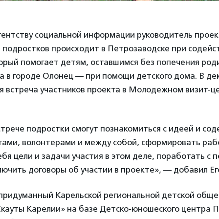
Агентству социальной информации руководитель прое
р подростков происходит в Петрозаводске при содейс
орый помогает детям, оставшимся без попечения роди
 а в городе Олонец — при помощи детского дома. В де
ая встреча участников проекта в Молодежном визит-ц
стрече подростки смогут познакомиться с идеей и со
гами, волонтерами и между собой, сформировать раб
ебя цели и задачи участия в этом деле, поработать с 
лючить договоры об участии в проекте», — добавил Е
, придуманный Карельской региональной детской общ
Скауты Карелии» на базе Детско-юношеского центра 