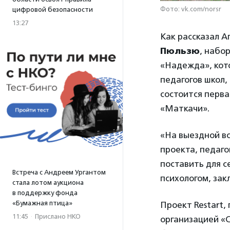
Фото: vk.com/norsr
цифровой безопасности
13:27
Как рассказал 
Пюльзю
, набо
«Надежда», кот
педагогов школ,
состоится перв
«Маткачи».
«На выездной в
проекта, педаго
поставить для с
Встреча с Андреем Ургантом
психологом, зак
стала лотом аукциона
в поддержку фонда
«Бумажная птица»
Проект Restart
11:45
·
Прислано НКО
организацией «