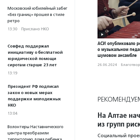
Московский юбилейный забег
«Без границ» прошел в стиле
ретро
13:30
·
Прислано НКО
АСИ опубликовало р
Совфед поддержал
о музыкальном педаг
инициативу о бесплатной
шумовом ансамбле
юридической помощи
сиротам старше 23 лет
26.06.2024
·
Благотвори
13:19
Президент РФ подписал
закон о новых мерах
РЕКОМЕНДУЕ
поддержки молодежных
НКО
На Алтае на
13:04
из групп рис
Волонтеры Наставнического
центра преобразили
Социальный проек
территорию дома ребенка