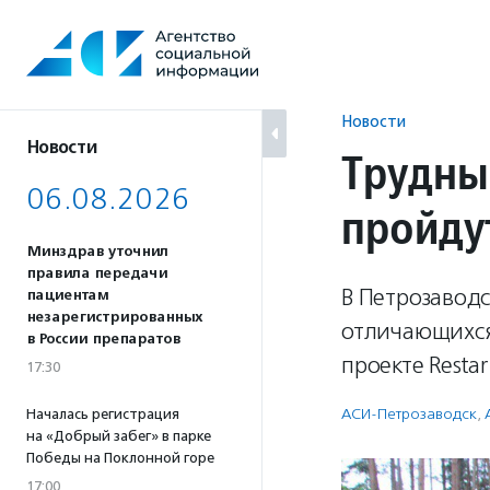
Перейти
к
содержанию
Новости
Новости
Трудны
06.08.2026
пройду
Минздрав уточнил
правила передачи
В Петрозаводс
пациентам
незарегистрированных
отличающихся
в России препаратов
проекте Restar
17:30
АСИ-Петрозаводск
,
Началась регистрация
на «Добрый забег» в парке
Победы на Поклонной горе
17:00