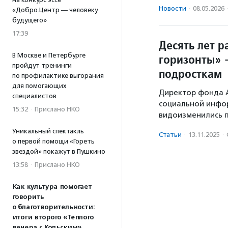
Новости
·
08.05.2026
«Добро.Центр — человеку
будущего»
17:39
Десять лет 
В Москве и Петербурге
горизонты» 
пройдут тренинги
подросткам
по профилактике выгорания
для помогающих
Директор фонда 
специалистов
социальной инфор
15:32
·
Прислано НКО
видоизменились 
Уникальный спектакль
Статьи
·
13.11.2025
·
о первой помощи «Гореть
звездой» покажут в Пушкино
13:58
·
Прислано НКО
Как культура помогает
говорить
о благотворительности:
итоги второго «Теплого
вечера с Кольским»