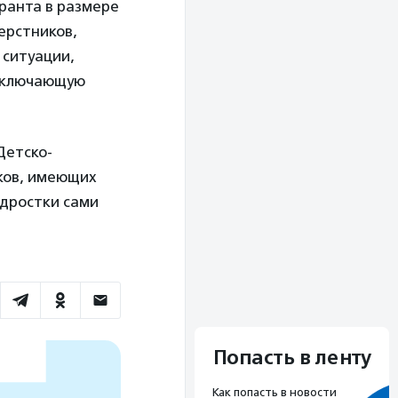
ранта в размере
ерстников,
 ситуации,
 включающую
Детско-
ков, имеющих
одростки сами
Попасть в ленту
Как попасть в новости