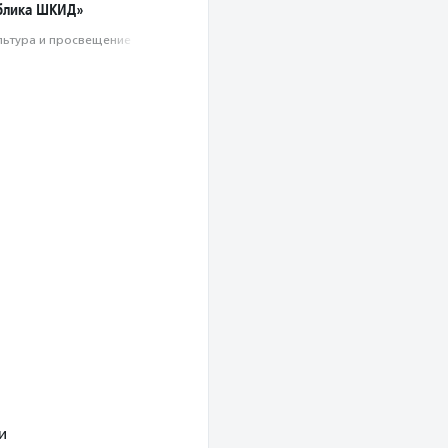
блика ШКИД»
льтура и просвещение
и