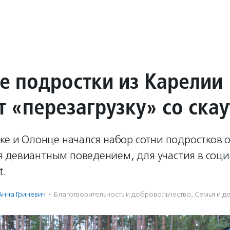
е подростки из Карелии
т «перезагрузку» со ска
ке и Олонце начался набор сотни подростков о
 девиантным поведением, для участия в соц
t.
Анна Гриневич
·
Благотвори­тель­ность и доброволь­чест­во
,
Семья и д