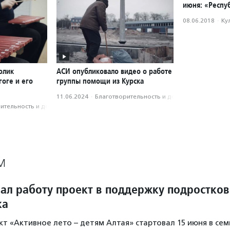
июня: «Респу
08.06.2018
·
Ку
олик
АСИ опубликовало видео о работе
оге и его
группы помощи из Курска
11.06.2024
·
Благотвори­тель­ность и доброволь­чест­во
­тель­ность и доброволь­чест­во
М
чал работу проект в поддержку подростков
ка
т «Активное лето – детям Алтая» стартовал 15 июня в сем