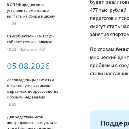
будет реализов
В ОП РФ предложили
477 тыс. рублей
установить ежегодные
выплаты на сборы в школу
педагогов и пси
11:24
смогут стать ча
занятия спортом
Стихобиатлон «Км/вслух»
соберет семьи в Липецке
По словам
Анас
10:32
·
Прислано НКО
юношеский цент
05.08.2026
проблемы в сре
стали наставни
Автовладельцы Камчатки
могут получить стикеры
о правилах добрососедства
с бурыми медведями
18:02
Для родственников
Поддерж
пострадавших в результате
атаки беспилотников под