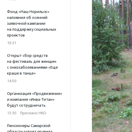
Фонд «Наш Норильск»
напомнил об осенней
заявочной кампании
на поддержку социальных
проектов
16:31
Открыт сбор средств
на фестиваль для женщин
с онкозаболеваниями «Еще
краше в танце»
14:50
Организация «Продвижение»
и компания «Инва-Титан»
будут сотрудничать
13:30
·
Прислано НКО
Пенсионеры Самарской
области освоят правила