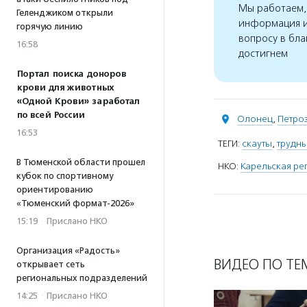
Мы работаем, 
Геленджиком открыли
информация и
горячую линию
вопросу в бла
16:58
достигнем
Портал поиска доноров
крови для животных
«Одной Крови» заработал
по всей России
Олонец
,
Петро
16:53
ТЕГИ:
скауты
,
трудн
В Тюменской области прошел
НКО:
Карельская р
кубок по спортивному
ориентированию
«Тюменский формат-2026»
15:19
·
Прислано НКО
Организация «Радость»
ВИДЕО ПО ТЕ
открывает сеть
региональных подразделений
14:25
·
Прислано НКО