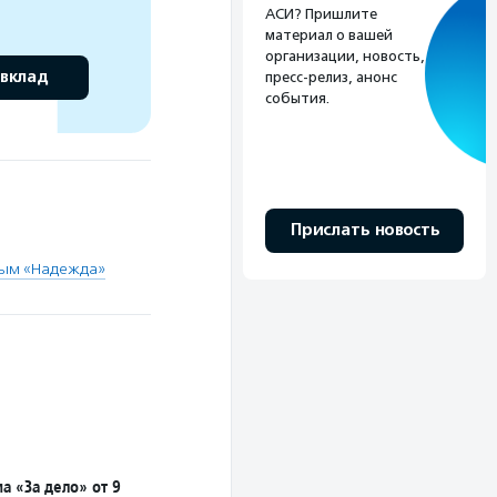
АСИ? Пришлите
материал о вашей
организации, новость,
 вклад
пресс-релиз, анонс
события.
Прислать новость
ным «Надежда»
а «За дело» от 9