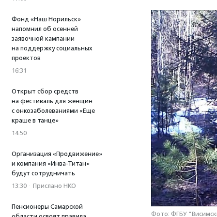
Фонд «Наш Норильск»
напомнил об осенней
заявочной кампании
на поддержку социальных
проектов
16:31
Открыт сбор средств
на фестиваль для женщин
с онкозаболеваниями «Еще
краше в танце»
14:50
Организация «Продвижение»
и компания «Инва-Титан»
будут сотрудничать
13:30
·
Прислано НКО
Пенсионеры Самарской
Фото: ФГБУ "Висимс
области освоят правила