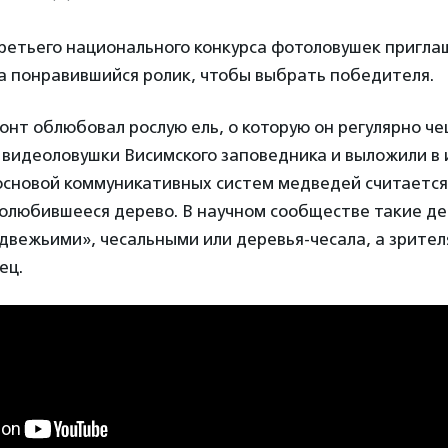
ретьего национального конкурса фотоловушек пригла
а понравившийся ролик, чтобы выбрать победителя.
т облюбовал рослую ель, о которую он регулярно че
 видеоловушки Висимского заповедника и выложили в 
 основой коммуникативных систем медведей считаетс
полюбившееся дерево. В научном сообществе такие д
вежьими», чесальными или деревья-чесала, а зрител
ец.