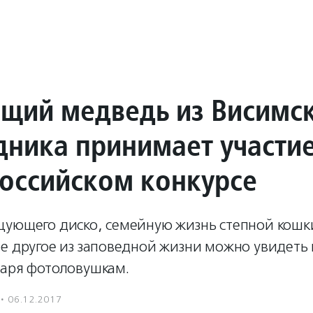
щий медведь из Висимс
дника принимает участи
российском конкурсе
цующего диско, семейную жизнь степной кошки
е другое из заповедной жизни можно увидеть 
даря фотоловушкам.
·
06.12.2017