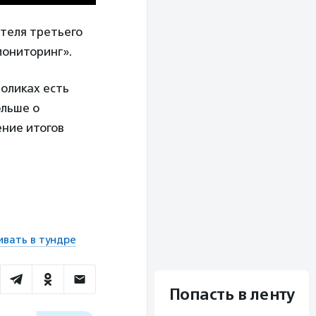
теля третьего
мониторинг».
роликах есть
ольше о
ение итогов
ивать в тундре
Попасть в ленту