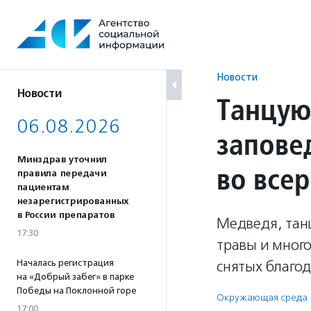
Перейти
к
содержанию
Новости
Новости
Танцую
06.08.2026
запове
Минздрав уточнил
во все
правила передачи
пациентам
незарегистрированных
в России препаратов
Медведя, тан
17:30
травы и много
Началась регистрация
снятых благо
на «Добрый забег» в парке
Победы на Поклонной горе
Окружающая среда
17:00