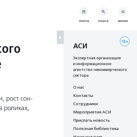
лента
поиск
меню
18+
кого
АСИ
е
Экспертная организация
и информационное
агентство некоммерческого
сектора
О нас
Контакты
, рост сон-
Сотрудники
в роликах,
Мероприятия АСИ
Прислать новость
Полезная библиотека
Наши издания