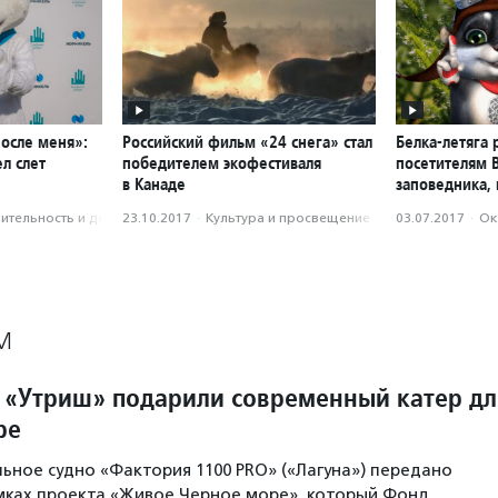
после меня»:
Российский фильм «24 снега» стал
Белка-летяга 
л слет
победителем экофестиваля
посетителям 
в Канаде
заповедника, 
­тель­ность и доброволь­чест­во
23.10.2017
·
Культура и просвещение
03.07.2017
·
Ок
М
 «Утриш» подарили современный катер дл
ре
ное судно «Фактория 1100 PRO» («Лагуна») передано
мках проекта «Живое Черное море», который Фонд