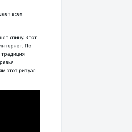
шает всех
шет спину. Этот
интернет. По
я традиция
еревья
ям этот ритуал