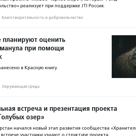
льство» реализует при поддержке JTI Россия.
·
Благотвори­тель­ность и доброволь­чест­во
е планируют оценить
 манула при помощи
к
несено в Красную книгу.
·
Окружающая среда
ьная встреча и презентация проекта
Голубых озер»
арстан начался новый этап развития сообщества «Хранител
 встрече участники узнают о структуре проекта,