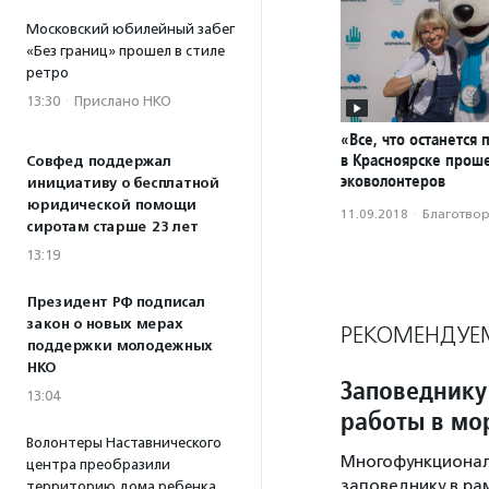
Московский юбилейный забег
«Без границ» прошел в стиле
ретро
13:30
·
Прислано НКО
«Все, что останется 
в Красноярске проше
Совфед поддержал
эковолонтеров
инициативу о бесплатной
юридической помощи
11.09.2018
·
Благотвори
сиротам старше 23 лет
13:19
Президент РФ подписал
закон о новых мерах
РЕКОМЕНДУЕ
поддержки молодежных
НКО
Заповеднику
13:04
работы в мо
Волонтеры Наставнического
Многофункциональ
центра преобразили
заповеднику в ра
территорию дома ребенка