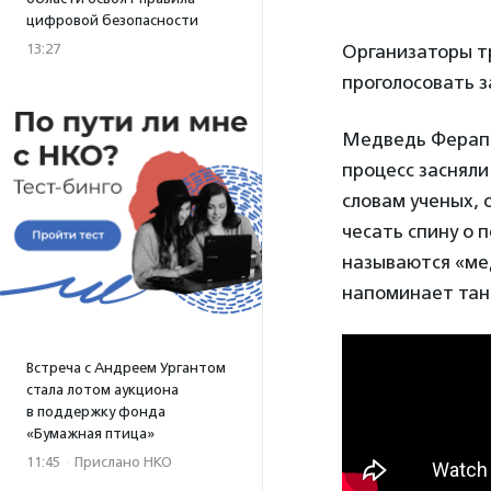
цифровой безопасности
13:27
Организаторы т
проголосовать з
Медведь Ферапон
процесс засняли
словам ученых,
чесать спину о 
называются «мед
напоминает тан
Встреча с Андреем Ургантом
стала лотом аукциона
в поддержку фонда
«Бумажная птица»
11:45
·
Прислано НКО