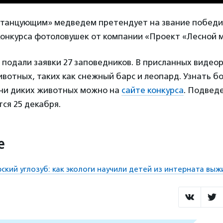
 «танцующим» медведем претендует на звание победи
конкурса фотоловушек от компании «Проект «Лесной 
с подали заявки 27 заповедников. В присланных видео
вотных, таких как снежный барс и леопард. Узнать б
ни диких животных можно на
сайте конкурса
. Подвед
тся 25 декабря.
е
рский углозуб: как экологи научили детей из интерната выж