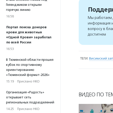
Геленджиком открыли
Поддерж
горячую линию
16:58
Мы работаем, 
информация и
Портал поиска доноров
вопросу в бла
крови для животных
достигнем
«Одной Крови» заработал
по всей России
16:53
ТЕГИ:
Висимский за
В Тюменской области прошел
кубок по спортивному
ориентированию
«Тюменский формат-2026»
15:19
·
Прислано НКО
Организация «Радость»
ВИДЕО ПО ТЕ
открывает сеть
региональных подразделений
14:25
·
Прислано НКО