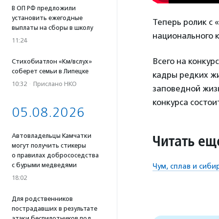
В ОП РФ предложили
установить ежегодные
Теперь ролик с
выплаты на сборы в школу
национального 
11:24
Всего на конкур
Стихобиатлон «Км/вслух»
соберет семьи в Липецке
кадры редких жи
10:32
·
Прислано НКО
заповедной жиз
конкурса состои
05.08.2026
Читать ещ
Автовладельцы Камчатки
могут получить стикеры
о правилах добрососедства
с бурыми медведями
Чум, сплав и сиби
18:02
Для родственников
пострадавших в результате
атаки беспилотников под