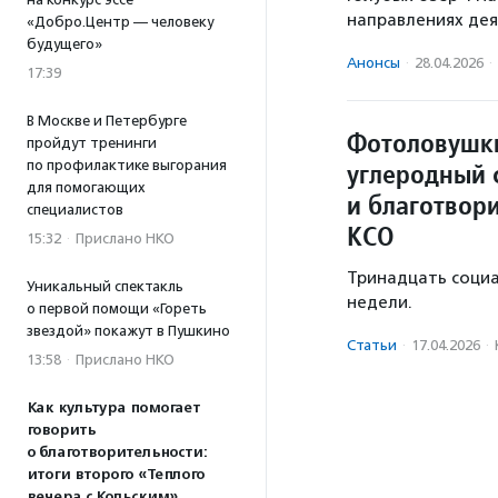
направлениях дея
«Добро.Центр — человеку
будущего»
Анонсы
·
28.04.2026
·
17:39
В Москве и Петербурге
Фотоловушки
пройдут тренинги
углеродный 
по профилактике выгорания
для помогающих
и благотвор
специалистов
КСО
15:32
·
Прислано НКО
Тринадцать соци
Уникальный спектакль
недели.
о первой помощи «Гореть
звездой» покажут в Пушкино
Статьи
·
17.04.2026
·
13:58
·
Прислано НКО
Как культура помогает
говорить
о благотворительности:
итоги второго «Теплого
вечера с Кольским»