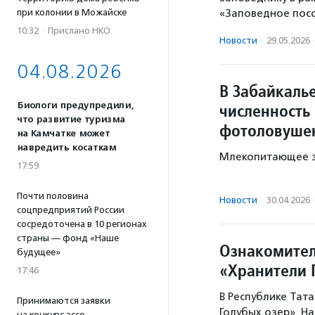
при колонии в Можайске
«Заповедное посо
10:32
·
Прислано НКО
Новости
·
29.05.2026
04.08.2026
В Забайкаль
Биологи предупредили,
численность
что развитие туризма
фотоловуше
на Камчатке может
навредить косаткам
Млекопитающее за
17:59
Почти половина
Новости
·
30.04.2026
соцпредприятий России
сосредоточена в 10 регионах
страны — фонд «Наше
Ознакомител
будущее»
«Хранители 
17:46
В Республике Тат
Принимаются заявки
Голубых озер». На
на конкурс эссе