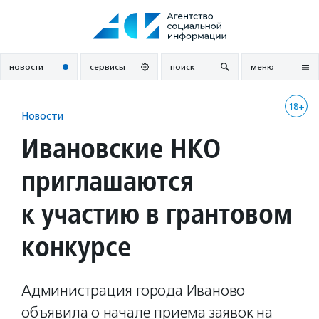
Перейти
к
содержанию
новости
сервисы
поиск
меню
18+
Новости
Ивановские НКО
приглашаются
к участию в грантовом
конкурсе
Администрация города Иваново
объявила о начале приема заявок на