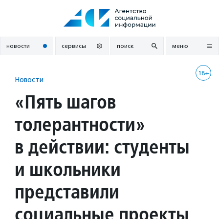
Перейти
к
содержанию
новости
сервисы
поиск
меню
18+
Новости
«Пять шагов
толерантности»
в действии: студенты
и школьники
представили
социальные проекты