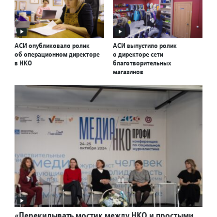
АСИ опубликовало ролик
АСИ выпустило ролик
об операционном директоре
о директоре сети
в НКО
благотворительных
магазинов
«Перекидывать мостик между НКО и простыми