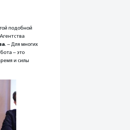
угой подобной
 Агентства
ва
. – Для многих
бота – это
время и силы