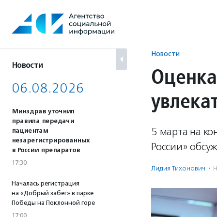
Перейти
к
содержанию
Новости
Новости
Оценка
06.08.2026
увлека
Минздрав уточнил
правила передачи
5 марта на к
пациентам
незарегистрированных
России» обсу
в России препаратов
17:30
Лидия Тихонович
·
Н
Началась регистрация
на «Добрый забег» в парке
Победы на Поклонной горе
17:00