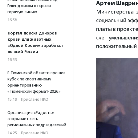
Артем Шадри
Геленджиком открыли
Министерства э
горячую линию
социальный эффе
16:58
платы в проекте
Портал поиска доноров
счет уменьшения
крови для животных
положительный 
«Одной Крови» заработал
по всей России
16:53
В Тюменской области прошел
кубок по спортивному
ориентированию
«Тюменский формат-2026»
15:19
·
Прислано НКО
Организация «Радость»
открывает сеть
региональных подразделений
14:25
·
Прислано НКО