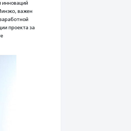
и инноваций
инэко, важен
 заработной
ции проекта за
ге