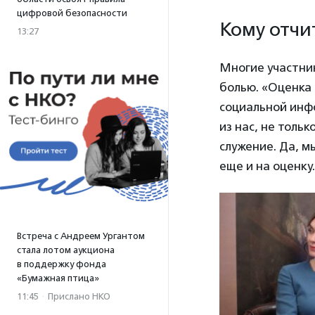
цифровой безопасности
Кому отчи
13:27
Многие участник
болью. «Оценка 
социальной инф
из нас, не толь
служение. Да, м
еще и на оценку
Встреча с Андреем Ургантом
стала лотом аукциона
в поддержку фонда
«Бумажная птица»
11:45
·
Прислано НКО