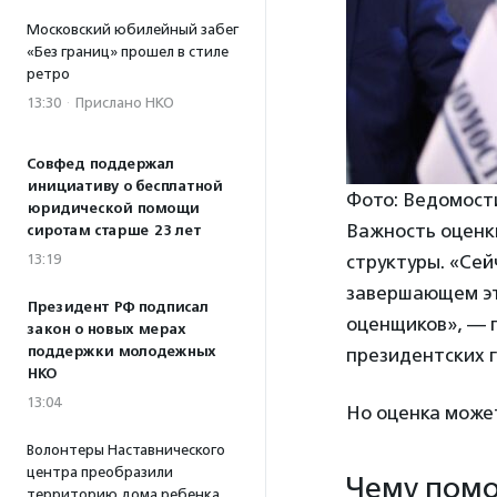
Московский юбилейный забег
«Без границ» прошел в стиле
ретро
13:30
·
Прислано НКО
Совфед поддержал
инициативу о бесплатной
Фото: Ведомост
юридической помощи
Важность оценк
сиротам старше 23 лет
структуры. «Сей
13:19
завершающем эт
Президент РФ подписал
оценщиков», — 
закон о новых мерах
поддержки молодежных
президентских г
НКО
13:04
Но оценка может
Волонтеры Наставнического
центра преобразили
Чему помо
территорию дома ребенка