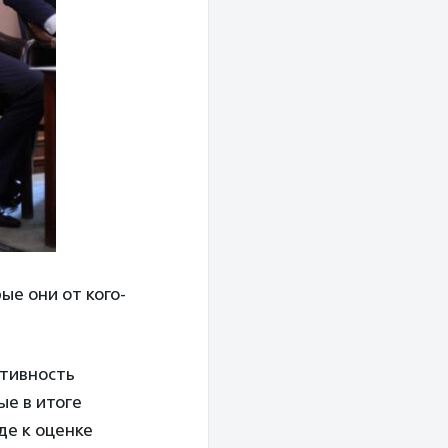
ые они от кого-
ктивность
ые в итоге
де к оценке