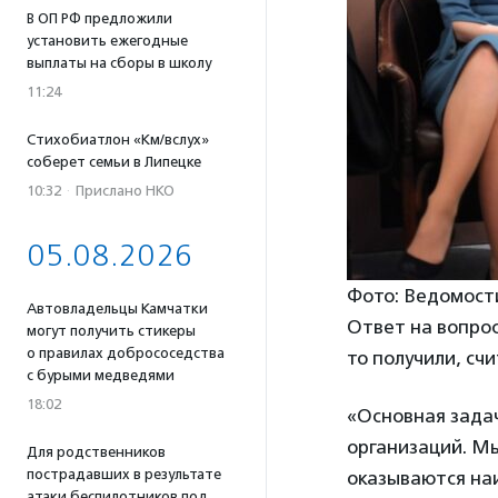
В ОП РФ предложили
установить ежегодные
выплаты на сборы в школу
11:24
Стихобиатлон «Км/вслух»
соберет семьи в Липецке
10:32
·
Прислано НКО
05.08.2026
Фото: Ведомост
Автовладельцы Камчатки
Ответ на вопрос
могут получить стикеры
о правилах добрососедства
то получили, сч
с бурыми медведями
18:02
«Основная зада
организаций. Мы
Для родственников
пострадавших в результате
оказываются наи
атаки беспилотников под