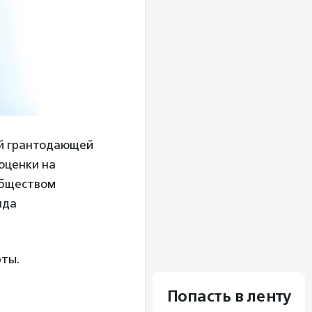
ой грантодающей
оценки на
обществом
нда
рты.
Попасть в ленту