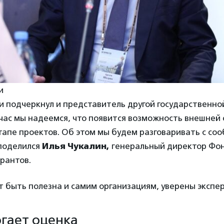
и
и подчеркнул и представитель другой государственн
час мы надеемся, что появится возможность внешней 
апе проектов. Об этом мы будем разговаривать с со
поделился
Илья Чукалин,
генеральный директор Фо
рантов.
 быть полезна и самим организациям, уверены экспе
гает оценка