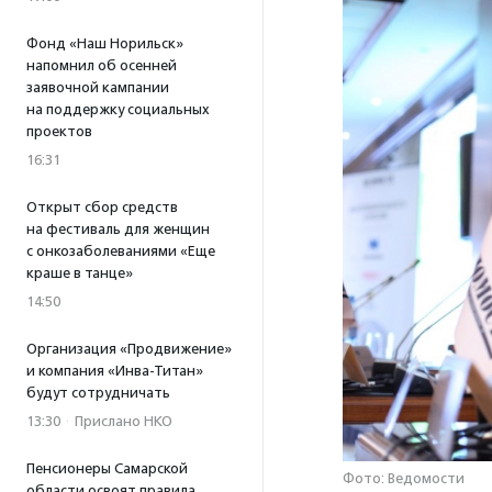
Фонд «Наш Норильск»
напомнил об осенней
заявочной кампании
на поддержку социальных
проектов
16:31
Открыт сбор средств
на фестиваль для женщин
с онкозаболеваниями «Еще
краше в танце»
14:50
Организация «Продвижение»
и компания «Инва-Титан»
будут сотрудничать
13:30
·
Прислано НКО
Пенсионеры Самарской
Фото: Ведомости
области освоят правила