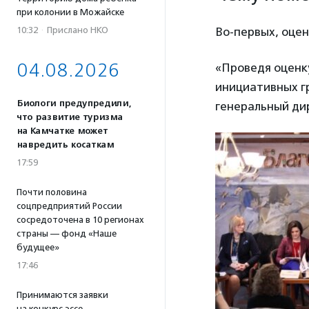
при колонии в Можайске
10:32
·
Прислано НКО
Во-первых, оце
04.08.2026
«Проведя оценк
инициативных гр
Биологи предупредили,
генеральный ди
что развитие туризма
на Камчатке может
навредить косаткам
17:59
Почти половина
соцпредприятий России
сосредоточена в 10 регионах
страны — фонд «Наше
будущее»
17:46
Принимаются заявки
на конкурс эссе