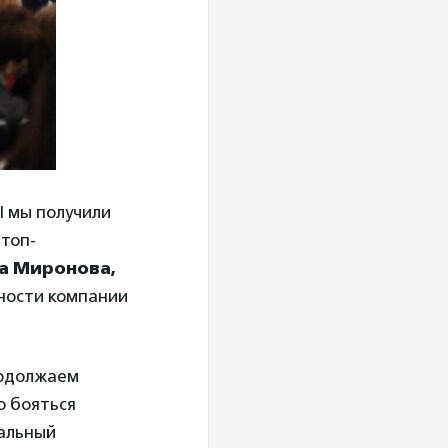
I мы получили
 топ-
а Миронова,
ности компании
родолжаем
о бояться
альный