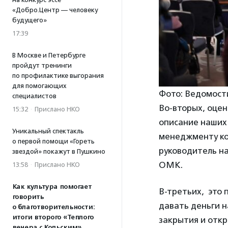
«Добро.Центр — человеку
будущего»
17:39
В Москве и Петербурге
пройдут тренинги
по профилактике выгорания
для помогающих
Фото: Ведомост
специалистов
Во-вторых, оцен
15:32
·
Прислано НКО
описание наших 
Уникальный спектакль
менеджменту ко
о первой помощи «Гореть
руководитель н
звездой» покажут в Пушкино
ОМК.
13:58
·
Прислано НКО
Как культура помогает
В-третьих, это 
говорить
давать деньги н
о благотворительности:
итоги второго «Теплого
закрытия и отк
вечера с Кольским»