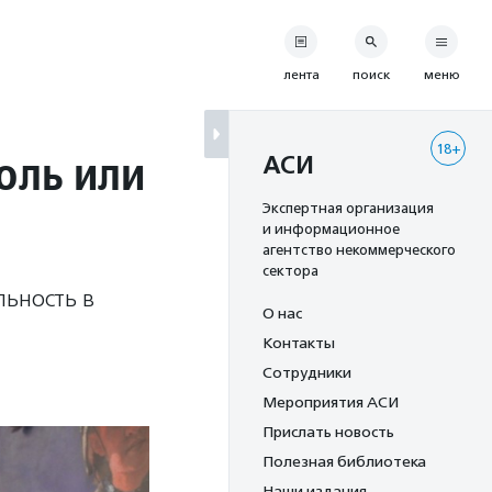
лента
поиск
меню
18+
оль или
АСИ
Экспертная организация
и информационное
агентство некоммерческого
сектора
льность в
О нас
Контакты
Сотрудники
Мероприятия АСИ
Прислать новость
Полезная библиотека
Наши издания