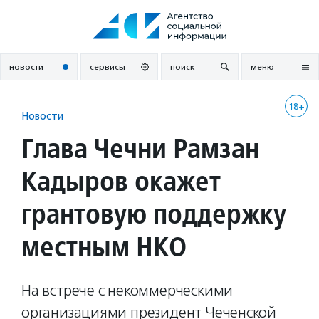
Перейти
к
содержанию
новости
сервисы
поиск
меню
18+
Новости
Глава Чечни Рамзан
Кадыров окажет
грантовую поддержку
местным НКО
На встрече с некоммерческими
организациями президент Чеченской