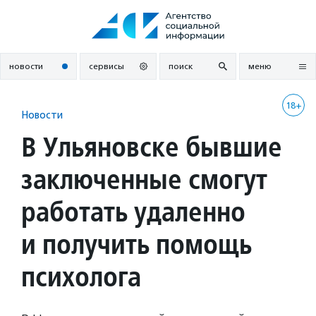
Перейти
к
содержанию
новости
сервисы
поиск
меню
18+
Новости
В Ульяновске бывшие
заключенные смогут
работать удаленно
и получить помощь
психолога