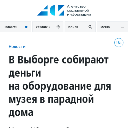
Перейти
к
содержанию
новости
сервисы
поиск
меню
18+
Новости
В Выборге собирают
деньги
на оборудование для
музея в парадной
дома