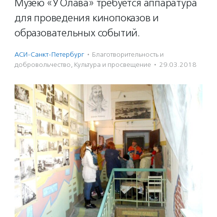
Музею «У Олава» требуется аппаратура
для проведения кинопоказов и
образовательных событий.
АСИ-Санкт-Петербург
·
Благотвори­тель­ность и
доброволь­чест­во
,
Культура и просвещение
·
29.03.2018