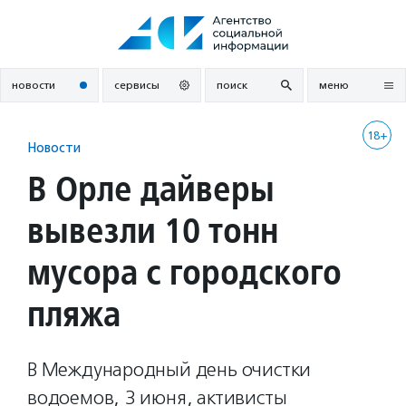
Перейти
к
содержанию
новости
сервисы
поиск
меню
18+
Новости
В Орле дайверы
вывезли 10 тонн
мусора с городского
пляжа
В Международный день очистки
водоемов, 3 июня, активисты