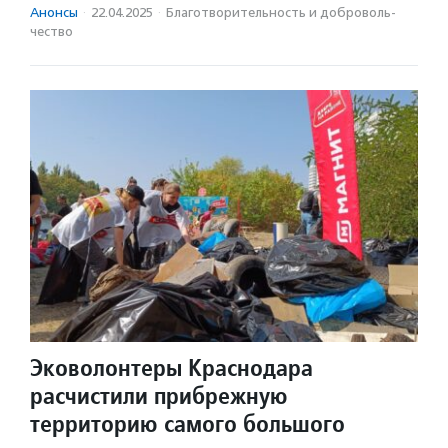
Анонсы
·
22.04.2025
·
Благотвори­тель­ность и доброволь­
чест­во
Эковолонтеры Краснодара
расчистили прибрежную
территорию самого большого