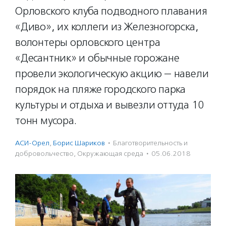
Орловского клуба подводного плавания
«Диво», их коллеги из Железногорска,
волонтеры орловского центра
«Десантник» и обычные горожане
провели экологическую акцию — навели
порядок на пляже городского парка
культуры и отдыха и вывезли оттуда 10
тонн мусора.
АСИ-Орел
,
Борис Шариков
·
Благотвори­тель­ность и
доброволь­чест­во
,
Окружающая среда
·
05.06.2018