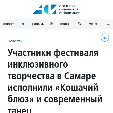
Перейти
к
содержанию
новости
сервисы
поиск
меню
18+
Новости
Участники фестиваля
инклюзивного
творчества в Самаре
исполнили «Кошачий
блюз» и современный
танец