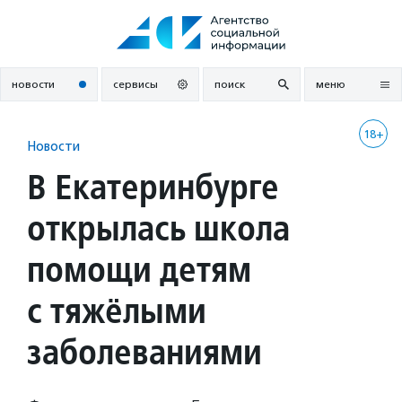
Перейти
к
содержанию
новости
сервисы
поиск
меню
18+
Новости
В Екатеринбурге
открылась школа
помощи детям
с тяжёлыми
заболеваниями