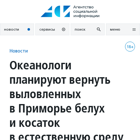
Перейти
к
содержанию
новости
сервисы
поиск
меню
18+
Новости
Океанологи
планируют вернуть
выловленных
в Приморье белух
и косаток
в естественную среду