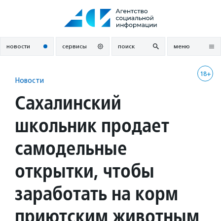
Перейти
к
содержанию
новости
сервисы
поиск
меню
18+
Новости
Сахалинский
школьник продает
самодельные
открытки, чтобы
заработать на корм
приютским животным