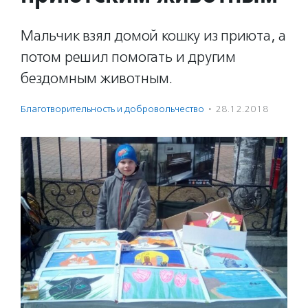
Мальчик взял домой кошку из приюта, а
потом решил помогать и другим
бездомным животным.
Благотвори­тель­ность и доброволь­чест­во
·
28.12.2018