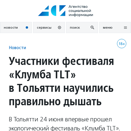
Перейти
к
содержанию
новости
сервисы
поиск
меню
18+
Новости
Участники фестиваля
«Клумба TLT»
в Тольятти научились
правильно дышать
В Тольятти 24 июня впервые прошел
экологический фестиваль «Клумба TLT».