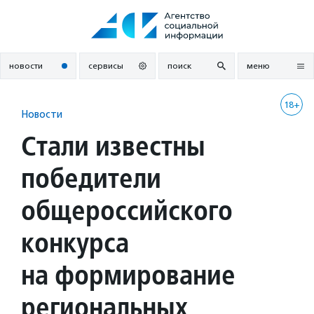
Перейти
к
содержанию
новости
сервисы
поиск
меню
18+
Новости
Стали известны
победители
общероссийского
конкурса
на формирование
региональных