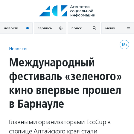
Перейти
к
содержанию
новости
сервисы
поиск
меню
18+
Новости
Международный
фестиваль «зеленого»
кино впервые прошел
в Барнауле
Главными организаторами EcoCup в
столице Алтайского края стали