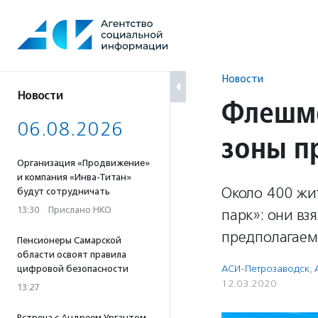
Перейти
к
содержанию
Новости
Новости
Флешмо
06.08.2026
зоны п
Организация «Продвижение»
и компания «Инва-Титан»
Около 400 жи
будут сотрудничать
13:30
·
Прислано НКО
парк»: они вз
предполагаем
Пенсионеры Самарской
области освоят правила
АСИ-Петрозаводск
,
цифровой безопасности
12.03.2020
13:27
Встреча с Андреем Ургантом