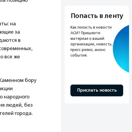
ила позицию
Попасть в ленту
нты: на
Как попасть в новости
ующие за
АСИ? Пришлите
материал о вашей
даются в
организации, новость,
 современных,
пресс-релиз, анонс
события.
о все же
 Каменном бору
акции
Прислать новость
го народного
ия людей, без
телей города.