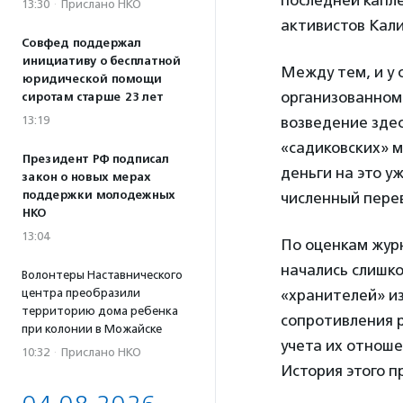
последней капл
13:30
·
Прислано НКО
активистов Кали
Совфед поддержал
инициативу о бесплатной
Между тем, и у 
юридической помощи
организованном 
сиротам старше 23 лет
13:19
возведение здес
«садиковских» 
Президент РФ подписал
деньги на это у
закон о новых мерах
поддержки молодежных
численный пере
НКО
13:04
По оценкам журн
начались слишко
Волонтеры Наставнического
центра преобразили
«хранителей» из
территорию дома ребенка
сопротивления 
при колонии в Можайске
учета их отнош
10:32
·
Прислано НКО
История этого п