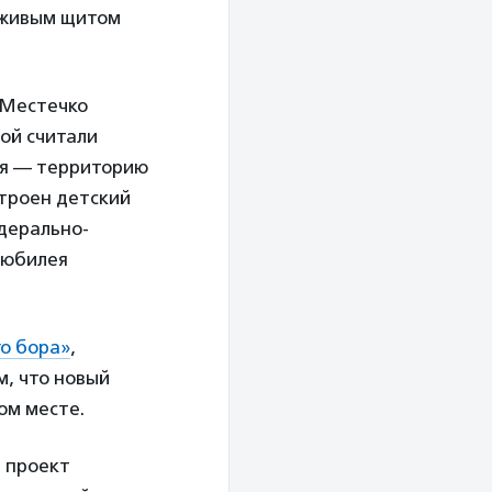
и живым щитом
 Местечко
ой считали
ья — территорию
строен детский
едерально-
о юбилея
о бора»
,
м, что новый
ом месте.
, проект