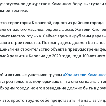
руглосуточное дежурство в Каменном бору, выступал
льной техники.
это территория Ключевой, одного из районов города.
ли от жилого массива, рядом с шоссе. Жители Ключев
олько местом отдыха. Сейчас здесь вырублены дерев
ьшого строительства. По плану здесь должен быть по
. Деньги на строительство объекта предусмотрены ф
мой развития Карелии до 2020 года, года 100-летнег
й и активные участники группы
«Хранители Каменног
 строительства, подчеркивают, что они согласны с те
бходим городу, но его возведение должно быть в друг
м это, просто трудно себе представить. На наш взгляд