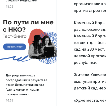
с бурыми медведями
организовали к
18:02
против строите
Каменный бор – 
расположено вда
Каменный бор т
готовят для бол
сад на 280 мест
целевой програм
республики.
Жители Ключево
Для родственников
пострадавших в результате
выступая против
атаки беспилотников под
детский сад нео
Геленджиком открыли
горячую линию
«Хуже места, че
16:58