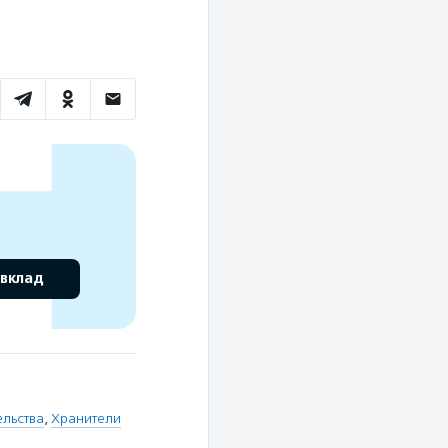
 вклад
ельства
,
Хранители