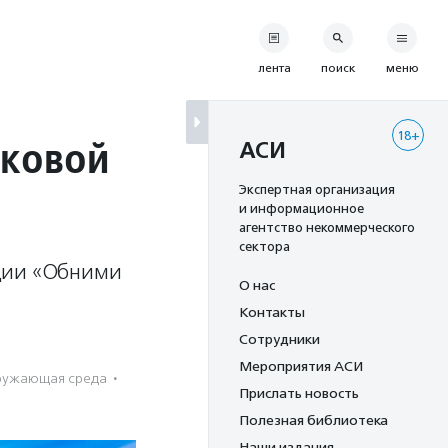
лента
поиск
меню
18+
рковой
АСИ
Экспертная организация
и информационное
агентство некоммерческого
сектора
кции «Обними
О нас
Контакты
Сотрудники
Мероприятия АСИ
ружающая среда
·
Прислать новость
Полезная библиотека
Наши издания