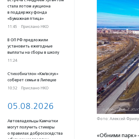
стала лотом аукциона
в поддержку фонда
«Бумажная птица»
11:45
·
Прислано НКО
В ОП РФ предложили
установить ежегодные
выплаты на сборы в школу
11:24
Стихобиатлон «Км/вслух»
соберет семьи в Липецке
10:32
·
Прислано НКО
05.08.2026
Фото: Алексей Фрилу
Автовладельцы Камчатки
могут получить стикеры
о правилах добрососедства
«Обними парк» 