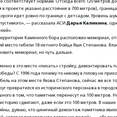
е соответствует нормам. Отсюда всего 120 метров д
м в проекте указано расстояние в 700 метров), границ
ороги идет ровно по границе с детсадом. Уровень шу
пустимого», — рассказала АСИ
Дарья Каликина
, од
лей».
территории Каменного бора расположен мемориал, от
ий место гибели 18-летнего бойца Яши Степанова. Вл
овить мемориал, но чуть дальше.
енно в это место «пихать» стройку, демонтировать п
Победы? С 1996 года почему-то никому в голову не прих
бель на этом месте Якова Степанова, сейчас же все то
друг превратился из исторического персонажа в городс
шного в том, что памятник перенесут на 100 метров. 
 историю сдвигают, даже если это 100 метров. В наши
ойны, думаю, что циничный демонтаж памятника явил