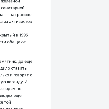
о железной
а санитарной
ма — на границе
на из активистов
крытый в 1996
асти обещают
амятник, да еще
одило ставить
лько и говорят о
кую легенду. И
Но людям не
х людях еще
ся той