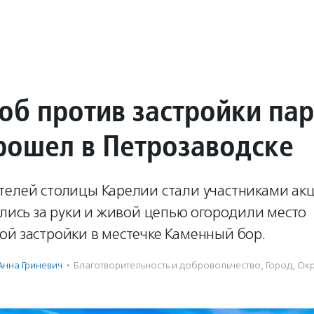
б против застройки па
рошел в Петрозаводске
телей столицы Карелии стали участниками а
ялись за руки и живой цепью огородили место
ой застройки в местечке Каменный бор.
Анна Гриневич
·
Благотвори­тель­ность и доброволь­чест­во
,
Город
,
Ок