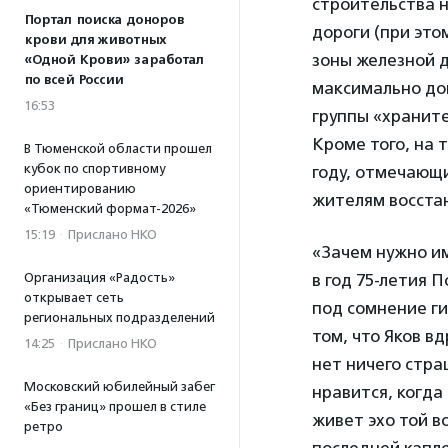
строительства н
Портал поиска доноров
дороги (при это
крови для животных
зоны железной д
«Одной Крови» заработал
по всей России
максимально до
16:53
группы «храните
Кроме того, на 
В Тюменской области прошел
кубок по спортивному
году, отмечающ
ориентированию
жителям восстан
«Тюменский формат-2026»
15:19
·
Прислано НКО
«Зачем нужно им
Организация «Радость»
в год 75-летия 
открывает сеть
под сомнение ги
региональных подразделений
том, что Яков в
14:25
·
Прислано НКО
нет ничего стра
Московский юбилейный забег
нравится, когда
«Без границ» прошел в стиле
живет эхо той в
ретро