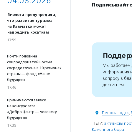
04.08.2026
Подписывайтес
Биологи предупредили,
что развитие туризма
на Камчатке может
навредить косаткам
17:59
Поддерж
Почти половина
соцпредприятий России
Мы работаем, 
сосредоточена в 10 регионах
информация и
страны — фонд «Наше
вопросу в бла
будущее»
достигнем
17:46
Принимаются заявки
на конкурс эссе
«Добро.Центр — человеку
Петрозаводск
,
будущего»
ТЕГИ:
активисты про
17:39
Каменного бора