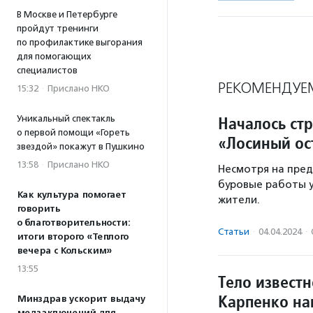
В Москве и Петербурге
пройдут тренинги
по профилактике выгорания
для помогающих
специалистов
РЕКОМЕНДУЕ
15:32
·
Прислано НКО
Началось стр
Уникальный спектакль
о первой помощи «Гореть
«Лосиный ос
звездой» покажут в Пушкино
13:58
·
Прислано НКО
Несмотря на пре
буровые работы 
Как культура помогает
жители.
говорить
о благотворительности:
Статьи
·
04.04.2024
·
итоги второго «Теплого
вечера с Кольским»
13:55
Тело известн
Карпенко на
Минздрав ускорит выдачу