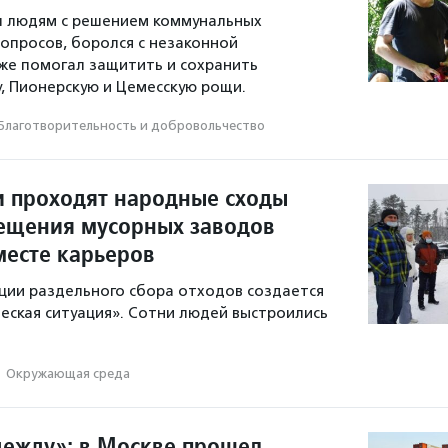
л людям с решением коммунальных
опросов, боролся с незаконной
кже помогал защитить и сохранить
у, Пионерскую и Цемесскую рощи.
Благотвори­тель­ность и доброволь­чест­во
и проходят народные сходы
ещения мусорных заводов
месте карьеров
ции раздельного сбора отходов создается
ческая ситуация». Сотни людей выстроились
·
Окружающая среда
дежду»: в Москве прошел