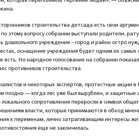
ей, которая переполнила терпение людей», — объясн
кина.
сторонников строительства детсада есть свои аргуме
по этому вопросу собрании выступали родители, рат
ь дошкольного учреждения – город и район остро нуж
местах, оснащение учреждения будет одним их самых
же есть. Но народное голосование на собрании показал
вес противников строительства.
алистов и некоторых экспертов, протестные акции в
м поздно — когда лес уже был вырублен, и защитные 
 локального сопротивления переросли в символ обще
решениям власти, которые принимаются в обход мнен
ения к переменам, лично затрагивающим интересы жи
ротивостояния еще не закончилась.