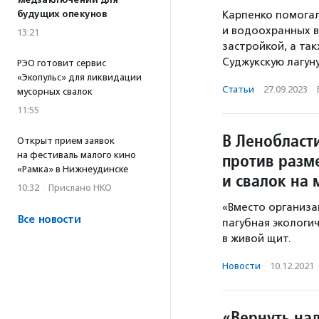
медзаключений для
Карпенко помога
будущих опекунов
и водоохранных в
13:21
застройкой, а та
Суджукскую лагун
РЭО готовит сервис
«Экопульс» для ликвидации
Статьи
·
27.09.2023
·
мусорных свалок
11:55
В Ленобласт
Открыт прием заявок
против разм
на фестиваль малого кино
«Рамка» в Нижнеудинске
и свалок на 
10:32
·
Прислано НКО
«Вместо организа
Все новости
пагубная экологи
в живой щит.
Новости
·
10.12.2021
«Вернуть на