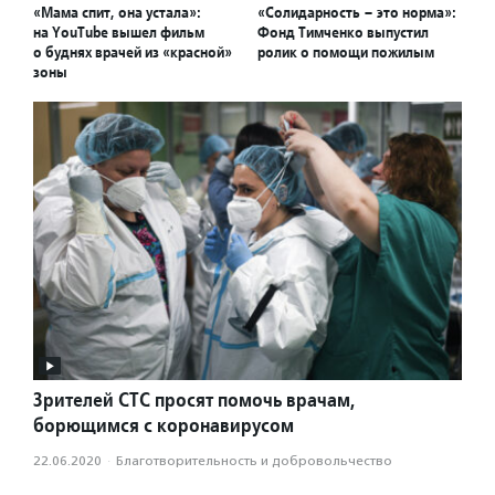
«Мама спит, она устала»:
«Солидарность – это норма»:
на YouTube вышел фильм
Фонд Тимченко выпустил
о буднях врачей из «красной»
ролик о помощи пожилым
зоны
Зрителей СТС просят помочь врачам,
борющимся с коронавирусом
22.06.2020
·
Благотвори­тель­ность и доброволь­чест­во