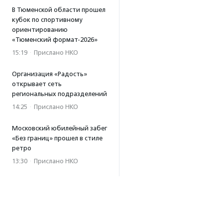
В Тюменской области прошел
кубок по спортивному
ориентированию
«Тюменский формат-2026»
15:19
·
Прислано НКО
Организация «Радость»
открывает сеть
региональных подразделений
14:25
·
Прислано НКО
Московский юбилейный забег
«Без границ» прошел в стиле
ретро
13:30
·
Прислано НКО
Совфед поддержал
инициативу о бесплатной
юридической помощи
сиротам старше 23 лет