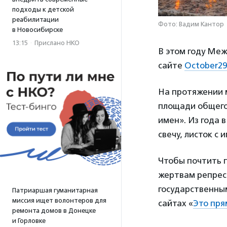
подходы к детской
реабилитации
Фото: Вадим Кантор
в Новосибирске
13:15
·
Прислано НКО
В этом году Ме
сайте
October29
На протяжении 
площади общего
имен». Из года 
свечу, листок с
Чтобы почтить 
жертвам репресс
государственны
Патриаршая гуманитарная
миссия ищет волонтеров для
сайтах «
Это пря
ремонта домов в Донецке
и Горловке