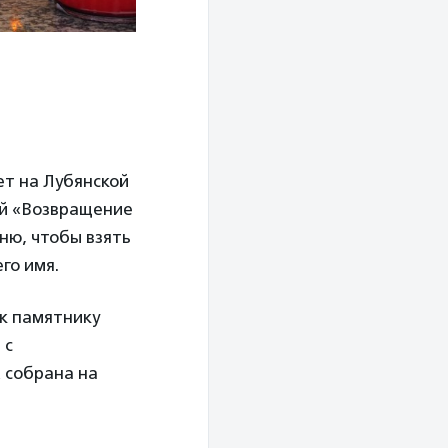
т на Лубянской
ий «Возвращение
мню, чтобы взять
го имя.
к памятнику
 с
 собрана на