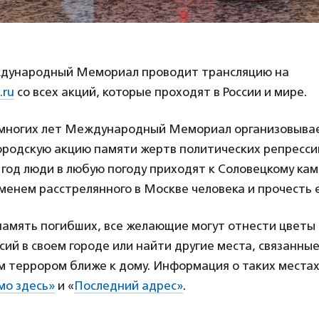
ждународный Мемориал проводит трансляцию на
.ru
со всех акций, которые проходят в России и мире.
многих лет Международный Мемориал организовывае
родскую акцию памяти жертв политических репресс
в год люди в любую погоду приходят к Соловецкому ка
 именем расстрелянного в Москве человека и прочесть е
память погибших, все желающие могут отнести цветы 
ий в своем городе или найти другие места, связанные
м террором ближе к дому. Информация о таких местах
мо здесь»
и «
Последний адрес»
.