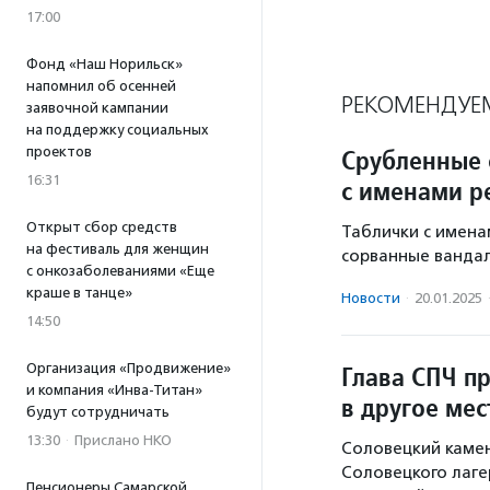
17:00
Фонд «Наш Норильск»
напомнил об осенней
РЕКОМЕНДУЕ
заявочной кампании
на поддержку социальных
проектов
Срубленные 
16:31
с именами р
Открыт сбор средств
Таблички с имена
на фестиваль для женщин
сорванные вандал
с онкозаболеваниями «Еще
краше в танце»
Новости
·
20.01.2025
14:50
Организация «Продвижение»
Глава СПЧ п
и компания «Инва-Титан»
в другое мес
будут сотрудничать
13:30
·
Прислано НКО
Соловецкий камен
Соловецкого лаге
Пенсионеры Самарской