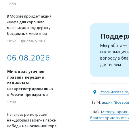
12:59
В Москве пройдет акция
«Кофе для хорошего
мальчика» в поддержку
бездомных животных
Поддерж
10:52
·
Прислано НКО
Мы работаем, 
информация и
06.08.2026
вопросу в бла
достигнем
Минздрав уточнил
правила передачи
пациентам
незарегистрированных
Российская Фе
в России препаратов
17:30
ТЕГИ:
акция "Возвр
НКО:
Международна
Началась регистрация
благотворительное 
на «Добрый забег» в парке
Победы на Поклонной горе