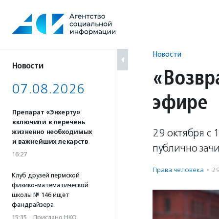
Перейти
к
содержанию
Новости
Новости
«Возвр
07.08.2026
эфире
Препарат «Энхерту»
включили в перечень
29 октября с 
жизненно необходимых
и важнейших лекарств
публично зач
16:27
Права человека
·
2
Клуб друзей пермской
физико-математической
школы № 146 ищет
фандрайзера
15:35
·
Прислано НКО