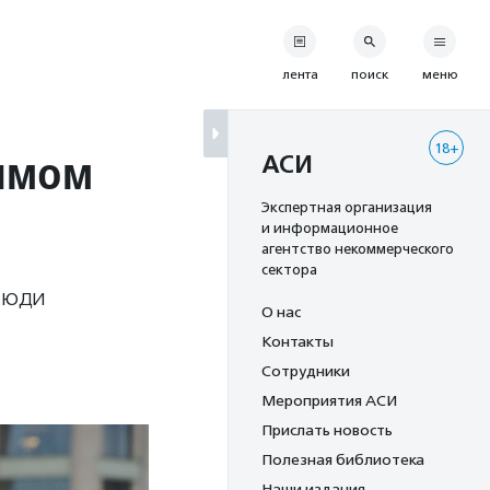
лента
поиск
меню
18+
рямом
АСИ
Экспертная организация
и информационное
агентство некоммерческого
сектора
 люди
О нас
Контакты
Сотрудники
Мероприятия АСИ
Прислать новость
Полезная библиотека
Наши издания