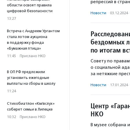
репрессий в стран
области освоят правила
цифровой безопасности
Новости
·
03.12.2024
13:27
Встреча с Андреем Ургантом
Расследован
стала лотом аукциона
бездомных л
в поддержку фонда
по итогам вс
«Бумажная птица»
11:45
·
Прислано НКО
Совету по правам
о социальной ада
В ОП РФ предложили
за нетяжкие прес
установить ежегодные
выплаты на сборы в школу
Новости
·
17.01.2024
11:24
Стихобиатлон «Км/вслух»
Центр «Гара
соберет семьи в Липецке
НКО
10:32
·
Прислано НКО
В музее собрана и