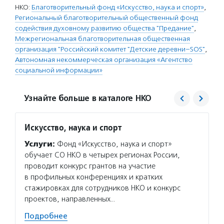
НКО:
Благотворительный фонд «Искусство, наука и спорт»
,
Региональный благотворительный общественный фонд
содействия духовному развитию общества "Предание"
,
Межрегиональная благотворительная общественная
организация "Российский комитет "Детские деревни–SOS"
,
Автономная некоммерческая организация «Агентство
социальной информации»
Узнайте больше в каталоге НКО
Искусство, наука и спорт
Преда
Услуги:
Фонд «Искусство, наука и спорт»
Услуг
обучает СО НКО в четырех регионах России,
оплачи
проводит конкурс грантов на участие
со спе
в профильных конференциях и кратких
лекарс
стажировках для сотрудников НКО и конкурс
лечени
проектов, направленных…
помога
поддер
Подробнее