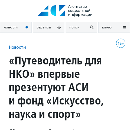
Перейти
к
содержанию
новости
сервисы
поиск
меню
18+
Новости
«Путеводитель для
НКО» впервые
презентуют АСИ
и фонд «Искусство,
наука и спорт»