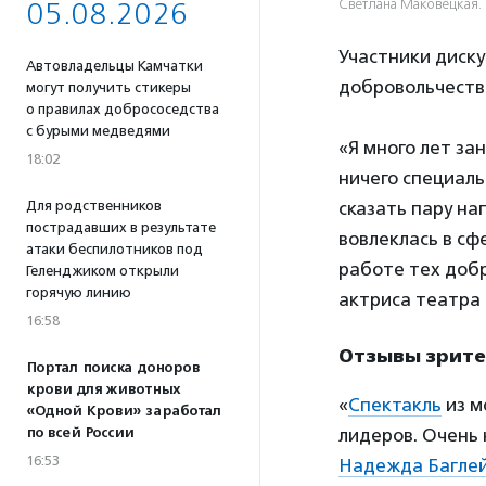
Светлана Маковецкая.
05.08.2026
Участники диску
Автовладельцы Камчатки
добровольчество
могут получить стикеры
о правилах добрососедства
с бурыми медведями
«Я много лет з
18:02
ничего специаль
Для родственников
сказать пару на
пострадавших в результате
вовлеклась в сф
атаки беспилотников под
работе тех добр
Геленджиком открыли
горячую линию
актриса театра
16:58
Отзывы зрит
Портал поиска доноров
крови для животных
«
Спектакль
из м
«Одной Крови» заработал
по всей России
лидеров. Очень
16:53
Надежда Багле