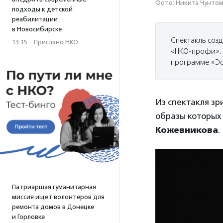
Фото: Никита Чунтом
подходы к детской
реабилитации
в Новосибирске
Спектакль соз
13:15
·
Прислано НКО
«НКО-профи». 
программе «Эф
Из спектакля зр
образы которых
Кожевникова
.
Патриаршая гуманитарная
миссия ищет волонтеров для
ремонта домов в Донецке
и Горловке