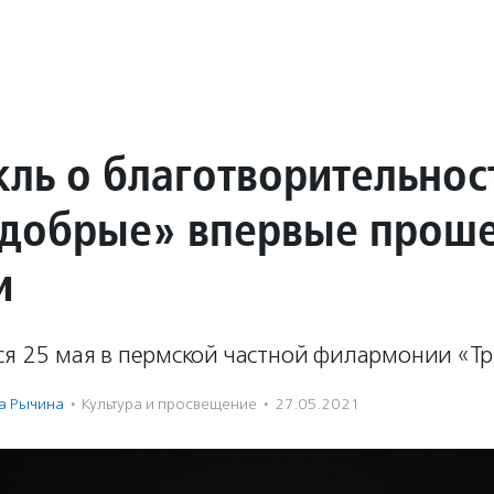
кль о благотворительнос
добрые» впервые прош
и
лся 25 мая в пермской частной филармонии «Т
а Рычина
·
Культура и просвещение
·
27.05.2021