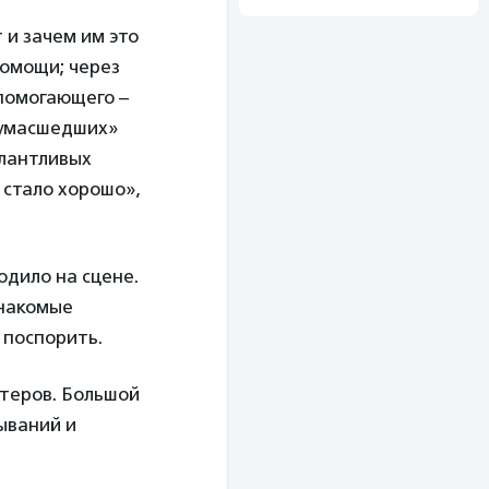
 и зачем им это
помощи; через
 помогающего –
 сумасшедших»
алантливых
 стало хорошо»,
одило на сцене.
знакомые
 поспорить.
ктеров. Большой
ываний и