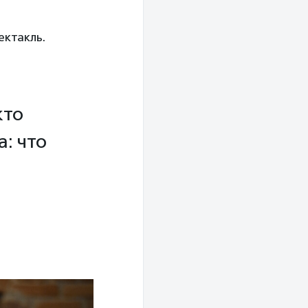
ектакль.
кто
: что