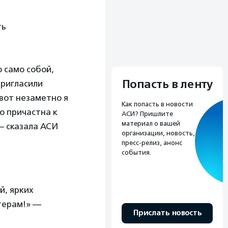
ть
 само собой,
Попасть в ленту
пригласили
вот незаметно я
Как попасть в новости
о причастна к
АСИ? Пришлите
материал о вашей
— сказала АСИ
организации, новость,
пресс-релиз, анонс
события.
й, ярких
терам!» —
Прислать новость