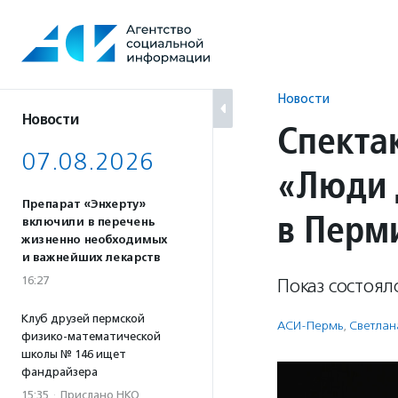
Перейти
к
содержанию
Новости
Новости
Спекта
07.08.2026
«Люди 
Препарат «Энхерту»
в Перм
включили в перечень
жизненно необходимых
и важнейших лекарств
16:27
Показ состоя
Клуб друзей пермской
АСИ-Пермь
,
Светлан
физико-математической
школы № 146 ищет
фандрайзера
15:35
·
Прислано НКО