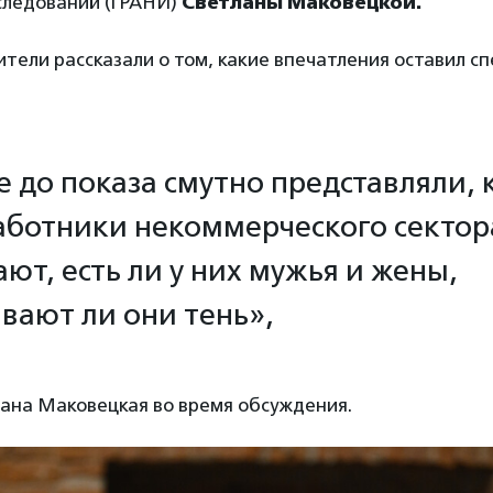
следований (ГРАНИ)
Светланы Маковецкой.
ители рассказали о том, какие впечатления оставил сп
 до показа смутно представляли, 
аботники некоммерческого сектора
ают, есть ли у них мужья и жены,
вают ли они тень»,
лана Маковецкая во время обсуждения.