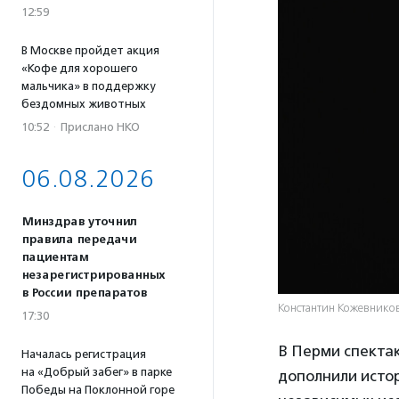
12:59
В Москве пройдет акция
«Кофе для хорошего
мальчика» в поддержку
бездомных животных
10:52
·
Прислано НКО
06.08.2026
Минздрав уточнил
правила передачи
пациентам
незарегистрированных
в России препаратов
Константин Кожевников
17:30
В Перми спекта
Началась регистрация
на «Добрый забег» в парке
дополнили исто
Победы на Поклонной горе