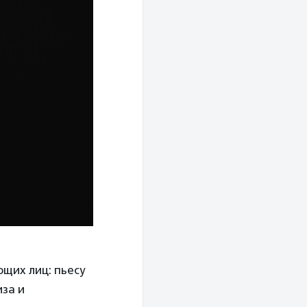
щих лиц: пьесу
за и