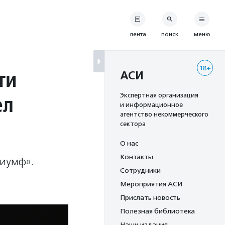
лента
поиск
меню
18+
ти
АСИ
ел
Экспертная организация
и информационное
агентство некоммерческого
сектора
О нас
Контакты
риумф».
Сотрудники
Мероприятия АСИ
Прислать новость
Полезная библиотека
Наши издания