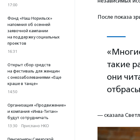
независимых ис
17:00
После показа зр
Фонд «Наш Норильск»
напомнил об осенней
заявочной кампании
на поддержку социальных
проектов
«Многие
16:31
такие р
Открыт сбор средств
на фестиваль для женщин
они чит
с онкозаболеваниями «Еще
краше в танце»
отбрасы
14:50
Организация «Продвижение»
и компания «Инва-Титан»
— сказала Свет
будут сотрудничать
13:30
·
Прислано НКО
Пенсионеры Самарской