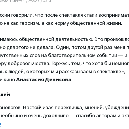
 Фото: Никита Чунтомов / АСИ
ссии говорили, что после спектакля стали воспринима
 не как героизм, а как норму общественной жизни.
анимаюсь общественной деятельностью. Это произошло
но для этого не делала. Один, потом другой раз меня 
путственных слов на благотворительном событии — и 
еру добровольчества. Горжусь тем, что хотя бы немног
ых людей, о которых мы рассказываем в спектакле», 
 и кино
Анастасия Денисова
.
елей
онологов. Настойчивая перекличка, мнений, убеждени
 необычно и очень доходчиво — спасибо авторам и ак
й
.