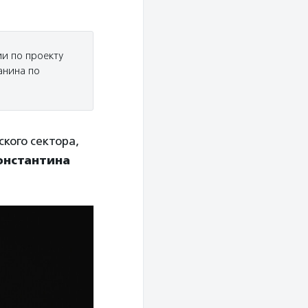
и по проекту
анина по
кого сектора,
онстантина