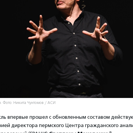
. Фото: Никита Чунтомов / АСИ
кль впервые прошел с обновленным составом действую
рией директора пермского Центра гражданского анали