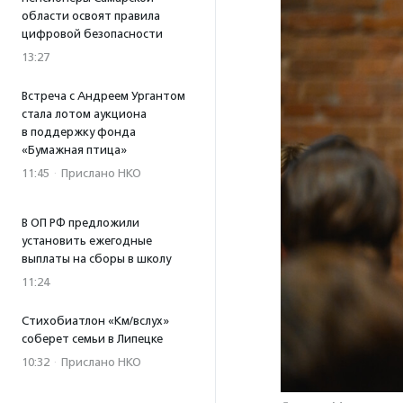
области освоят правила
цифровой безопасности
13:27
Встреча с Андреем Ургантом
стала лотом аукциона
в поддержку фонда
«Бумажная птица»
11:45
·
Прислано НКО
В ОП РФ предложили
установить ежегодные
выплаты на сборы в школу
11:24
Стихобиатлон «Км/вслух»
соберет семьи в Липецке
10:32
·
Прислано НКО