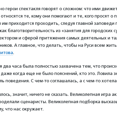
но герои спектакля говорят о сложном: что ими движет
 относятся те, кому они помогают и те, кого просят о 
 им приходится проходить, следуя главной заповеди
 как благотворительность из «занятия для городских
сектором и сферой притяжения самых деятельных и т
иков. А главное, что делать, чтобы на Руси всем жить
митова
.
 я два часа была полностью захвачена тем, что происх
, даже когда еще не было пояснений, кто это. Ловила 
ль поведения. С чем-то соглашалась, а с чем-то хотела
лось, значит, ничего не сказать. Великолепная игра а
проделали сценаристы. Великолепная подборка высказ
у, что нас окружает.