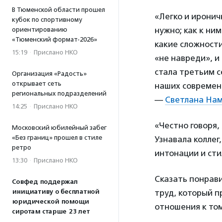
В Тюменской области прошел
«Легко и иронич
кубок по спортивному
нужно; как к ним
ориентированию
«Тюменский формат-2026»
какие сложности
15:19
·
Прислано НКО
«не навреди», и
стала третьим 
Организация «Радость»
открывает сеть
наших современн
региональных подразделений
—
Светлана На
14:25
·
Прислано НКО
«Честно говоря,
Московский юбилейный забег
«Без границ» прошел в стиле
Узнавала коллег
ретро
интонации и сти
13:30
·
Прислано НКО
Сказать понрави
Совфед поддержал
инициативу о бесплатной
труд, который 
юридической помощи
отношения к том
сиротам старше 23 лет