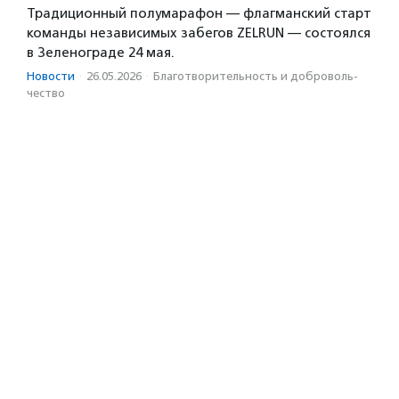
Традиционный полумарафон — флагманский старт
команды независимых забегов ZELRUN — состоялся
в Зеленограде 24 мая.
Новости
·
26.05.2026
·
Благотвори­тель­ность и доброволь­
чест­во