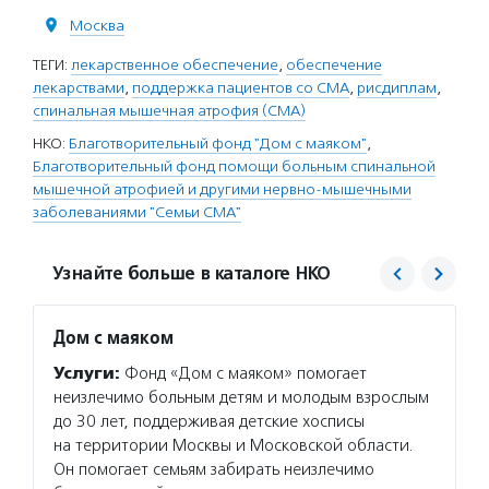
Москва
ТЕГИ:
лекарственное обеспечение
,
обеспечение
лекарствами
,
поддержка пациентов со СМА
,
рисдиплам
,
спинальная мышечная атрофия (СМА)
НКО:
Благотворительный фонд "Дом с маяком"
,
Благотворительный фонд помощи больным спинальной
мышечной атрофией и другими нервно-мышечными
заболеваниями "Семьи СМА"
Узнайте больше в каталоге НКО
Дом с маяком
Семь
Услуги:
Фонд «Дом с маяком» помогает
Услуг
неизлечимо больным детям и молодым взрослым
со спи
до 30 лет, поддерживая детские хосписы
родств
на территории Москвы и Московской области.
матер
Он помогает семьям забирать неизлечимо
психол