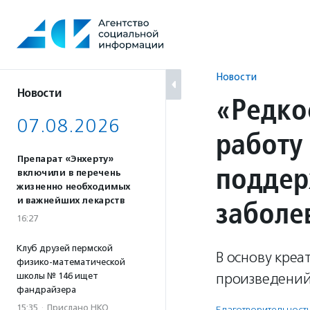
Перейти
к
содержанию
Новости
Новости
«Редко
07.08.2026
работу
Препарат «Энхерту»
поддер
включили в перечень
жизненно необходимых
заболе
и важнейших лекарств
16:27
Клуб друзей пермской
В основу креа
физико-математической
произведений
школы № 146 ищет
фандрайзера
15:35
·
Прислано НКО
Благотвори­тель­ност