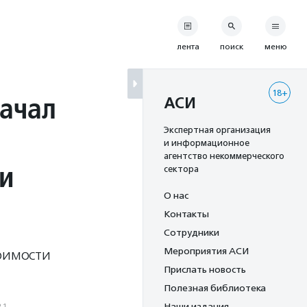
лента
поиск
меню
18+
начал
АСИ
Экспертная организация
и информационное
агентство некоммерческого
и
сектора
О нас
Контакты
Сотрудники
Мероприятия АСИ
тоимости
Прислать новость
Полезная библиотека
21
Наши издания