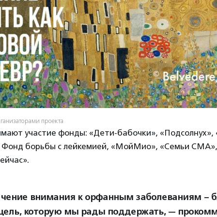
рганизаторами проекта
имают участие фонды: «Дети-бабочки», «Подсолнух», 
, Фонд борьбы с лейкемией, «МойМио», «Семьи СМА»,
ейчас».
чение внимания к орфанным заболеваниям – б
цель, которую мы рады поддержать, — проком