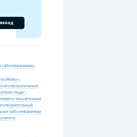
 вклад
и заболеваниями
,
 «МойМио»
,
Благотворительный
рупкие люди"
,
и нервно-мышечными
аготворительный
ными заболеваниями
унитета