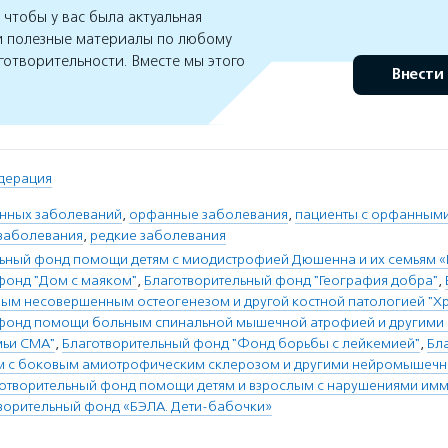
чтобы у вас была актуальная
 полезные материалы по любому
готворительности. Вместе мы этого
Внести
дерация
нных заболеваний
,
орфанные заболевания
,
пациенты с орфанным
заболевания
,
редкие заболевания
льный фонд помощи детям с миодистрофией Дюшенна и их семьям
фонд "Дом с маяком"
,
Благотворительный фонд "География добра"
,
м несовершенным остеогенезом и другой костной патологией "Х
 фонд помощи больным спинальной мышечной атрофией и другим
мьи СМА"
,
Благотворительный фонд "Фонд борьбы с лейкемией"
,
Бл
 с боковым амиотрофическим склерозом и другими нейромышеч
отворительный фонд помощи детям и взрослым с нарушениями имм
ворительный фонд «БЭЛА. Дети-бабочки»