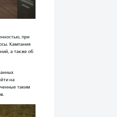
енностью, при
осы. Кампания
ний, а также об
фанных
ейти на
ученные таким
в.