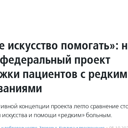
е искусство помогать»: 
 федеральный проект
жки пациентов с редким
ваниями
тивной концепции проекта легло сравнение с
 искусства и помощи «редким» больным.
ь и доброволь­чест­во
,
Здоровье
,
Культура и просвещение
·
05.10.20