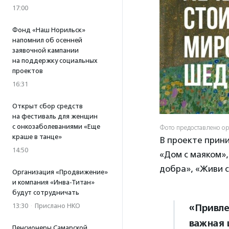
17:00
Фонд «Наш Норильск»
напомнил об осенней
заявочной кампании
на поддержку социальных
проектов
16:31
Открыт сбор средств
на фестиваль для женщин
с онкозаболеваниями «Еще
Фото предоставлено о
краше в танце»
В проекте прин
14:50
«Дом с маяком»
добра», «Живи с
Организация «Продвижение»
и компания «Инва-Титан»
будут сотрудничать
13:30
·
Прислано НКО
«Привле
важная 
Пенсионеры Самарской