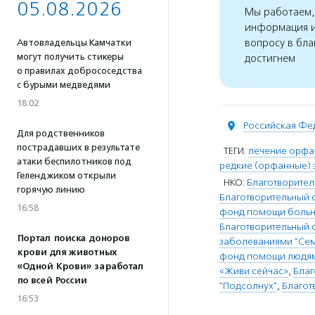
05.08.2026
Мы работаем, 
информация и
вопросу в бла
Автовладельцы Камчатки
могут получить стикеры
достигнем
о правилах добрососедства
с бурыми медведями
18:02
Российская Фе
Для родственников
пострадавших в результате
ТЕГИ:
лечение орфа
атаки беспилотников под
редкие (орфанные) 
Геленджиком открыли
НКО:
Благотворите
горячую линию
Благотворительный 
16:58
фонд помощи больны
Благотворительный
Портал поиска доноров
заболеваниями "Се
крови для животных
фонд помощи людям
«Одной Крови» заработал
«Живи сейчас»
,
Благ
по всей России
"Подсолнух"
,
Благот
16:53