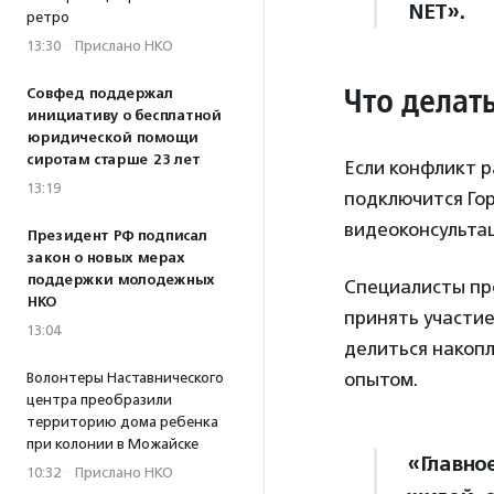
NET».
ретро
13:30
·
Прислано НКО
Что делат
Совфед поддержал
инициативу о бесплатной
юридической помощи
сиротам старше 23 лет
Если конфликт р
13:19
подключится Го
видеоконсультац
Президент РФ подписал
закон о новых мерах
поддержки молодежных
Специалисты пр
НКО
принять участие
13:04
делиться накоп
опытом.
Волонтеры Наставнического
центра преобразили
территорию дома ребенка
при колонии в Можайске
«Главно
10:32
·
Прислано НКО