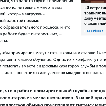
емся, что работа службы примирения
ься дополнительным «мертвым»
«Я встретил
травил»: 
лей, которые загружены
документа
ной работой помимо
о школьной
 образовательного процесса, и что
Подробнее
 в работе будет интересным», –
рты.
жбы примирения могут стать школьники старше 14 ле
ополнительное обучение. Одних их к конфликту не п
 помогать вместе с взрослым куратором службы и тол
ликтов ровесников или учеников младшего возраста.
о, что в работе примирительной службы предп
 волонтеров из числа школьников. В нашей прак
 подростков обычно предполагает систему мент