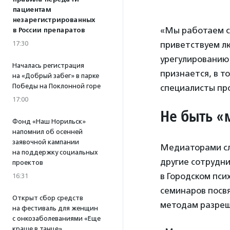
пациентам
незарегистрированных
«Мы работаем со
в России препаратов
приветствуем л
17:30
урегулированию 
Началась регистрация
признается, в т
на «Добрый забег» в парке
Победы на Поклонной горе
специалисты пр
17:00
Не быть «
Фонд «Наш Норильск»
напомнил об осенней
заявочной кампании
Медиаторами сл
на поддержку социальных
другие сотрудн
проектов
в Городском пси
16:31
семинаров посв
Открыт сбор средств
методам разреш
на фестиваль для женщин
с онкозаболеваниями «Еще
краше в танце»