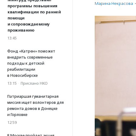
Минтруд представил
Марина Некрасова
·
программы повышения
квалификации по ранней
помощи
и сопровождаемому
проживанию
13:45
Фонд «Катрен» поможет
внедрить современные
подходы к детской
реабилитации
в Новосибирске
13:15
·
Прислано НКО
Патриаршая гуманитарная
миссия ищет волонтеров для
ремонта домов в Донецке
и Горловке
12:59
В Москве пройдет акция