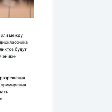
 или между
одноклассника
ликтов будут
ученики-
и разрешения
ы примирения
вать
ю