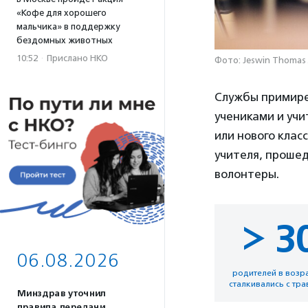
«Кофе для хорошего
мальчика» в поддержку
бездомных животных
10:52
·
Прислано НКО
Фото: Jeswin Thomas 
Службы примире
учениками и учи
или нового клас
учителя, прошед
волонтеры.
> 3
06.08.2026
родителей в возра
сталкивались с тра
Минздрав уточнил
правила передачи