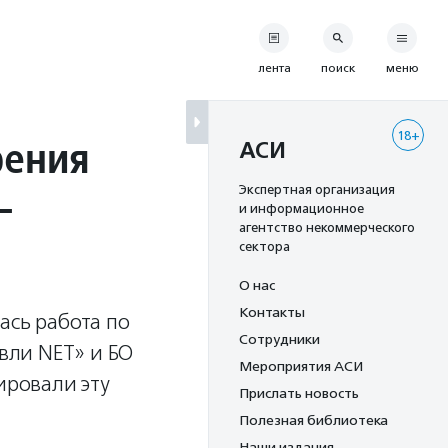
лента
поиск
меню
18+
рения
АСИ
—
Экспертная организация
и информационное
агентство некоммерческого
сектора
О нас
Контакты
ась работа по
Сотрудники
вли NET» и БО
Мероприятия АСИ
ровали эту
Прислать новость
Полезная библиотека
Наши издания