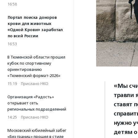
16:58
Портал поиска доноров
крови для животных
«Одной Крови» заработал
по всей России
16:53
В Тюменской области прошел
кубок по спортивному
ориентированию
«Тюменский формат-2026»
15:19
·
Прислано НКО
«Мы счи
травли 
Организация «Радость»
ставят 
открывает сеть
региональных подразделений
справит
14:25
·
Прислано НКО
нужно уч
Московский юбилейный забег
детям о
«Без границ» прошел в стиле