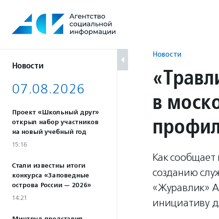
Перейти
к
содержанию
Новости
Новости
«Травл
07.08.2026
в моск
Проект «Школьный друг»
профил
открыл набор участников
на новый учебный год
15:16
Как сообщает 
Стали известны итоги
созданию слу
конкурса «Заповедные
острова России — 2026»
«Журавлик» А
14:21
инициативу д