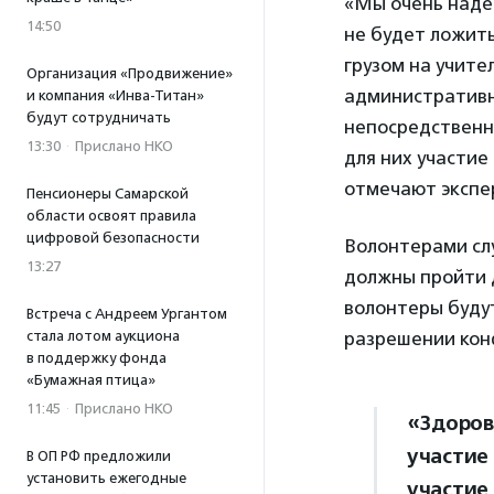
«Мы очень наде
14:50
не будет ложит
грузом на учите
Организация «Продвижение»
административ
и компания «Инва-Титан»
будут сотрудничать
непосредственно
13:30
·
Прислано НКО
для них участие
отмечают экспе
Пенсионеры Самарской
области освоят правила
цифровой безопасности
Волонтерами слу
13:27
должны пройти д
волонтеры будут
Встреча с Андреем Ургантом
разрешении конф
стала лотом аукциона
в поддержку фонда
«Бумажная птица»
11:45
·
Прислано НКО
«Здоров
участие
В ОП РФ предложили
установить ежегодные
участие