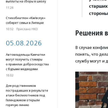
выплаты на сборы в школу
старших
11:24
стороны
Стихобиатлон «Км/вслух»
соберет семьи в Липецке
10:32
·
Прислано НКО
Решения в
05.08.2026
В случае конфл
понять, что дел
Автовладельцы Камчатки
могут получить стикеры
службу могут и д
о правилах добрососедства
с бурыми медведями
18:02
Для родственников
пострадавших в результате
атаки беспилотников под
Геленджиком открыли
горячую линию