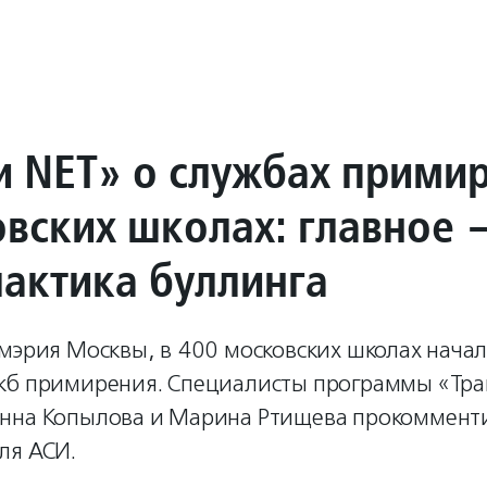
и NET» о службах прими
овских школах: главное 
актика буллинга
мэрия Москвы, в 400 московских школах начал
жб примирения. Специалисты программы «Тра
нна Копылова и Марина Ртищева прокомменти
ля АСИ.