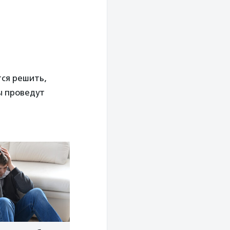
тся решить,
ы проведут
.