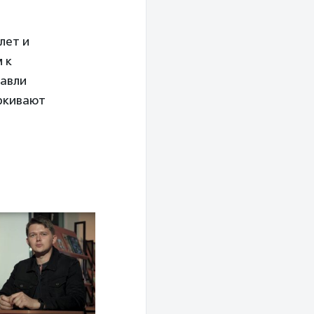
лет и
 к
равли
еркивают