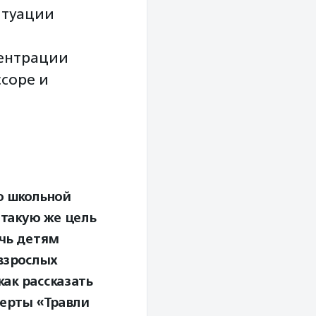
итуации
ентрации
соре и
ю школьной
 такую же цель
очь детям
 взрослых
как рассказать
перты «Травли