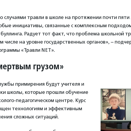
 случаями травли в школе на протяжении почти пяти 
юбые инициативы, связанные с комплексным подходом
буллинга. Радует тот факт, что проблема школьной т
ом числе на уровне государственных органов», – подч
ограммы «Травли NET».
мертвым грузом»
ужбы примирения будут учителя и
ики школы, которые прошли обучение
холого-педагогическом центре. Курс
ящен технологиям и эффективным
ения сложных ситуаций.