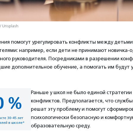
/ Unsplash
ния помогут урегулировать конфликты между детьми
телями: например, если дети не принимают новичка-
сного руководителя. Посредниками в разрешении конф
шие дополнительное обучение, а помогать им будут 
Раньше у школ не было единой стратеги
0 %
конфликтов. Предполагается, что служб
решат эту проблему и помогут сформиро
психологически безопасную и комфортну
сте 30-45 лет
влей в школе*
образовательную среду.