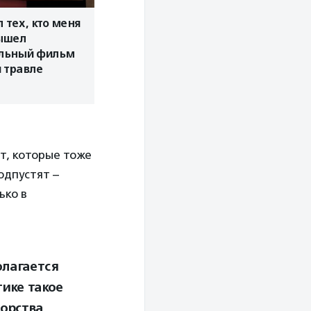
 тех, кто меня
вышел
льный фильм
 травле
т, которые тоже
одпустят –
ько в
олагается
тике такое
орства