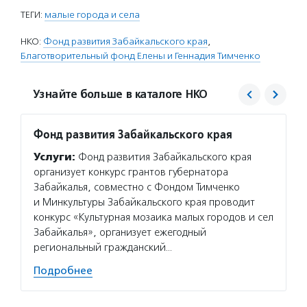
ТЕГИ:
малые города и села
НКО:
Фонд развития Забайкальского края
,
Благотворительный фонд Елены и Геннадия Тимченко
Узнайте больше в каталоге НКО
Фонд развития Забайкальского края
Благо
Тимче
Услуги:
Фонд развития Забайкальского края
Услуг
организует конкурс грантов губернатора
семейн
Забайкалья, совместно с Фондом Тимченко
которы
и Минкультуры Забайкальского края проводит
года. 
конкурс «Культурная мозаика малых городов и сел
деятел
Забайкалья», организует ежегодный
региональный гражданский…
Подро
Подробнее