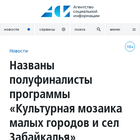
Перейти
к
содержанию
новости
сервисы
поиск
меню
18+
Новости
Названы
полуфиналисты
программы
«Культурная мозаика
малых городов и сел
Забайкалья»