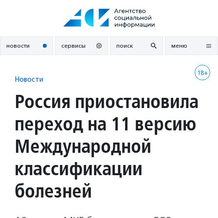
Перейти
к
содержанию
новости
сервисы
поиск
меню
18+
Новости
Россия приостановила
переход на 11 версию
Международной
классификации
болезней