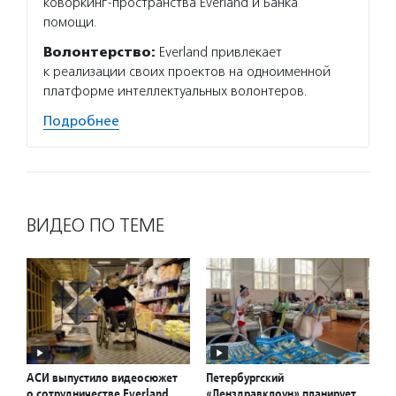
коворкинг-пространства Everland и Банка
потенц
помощи.
по соц
Волонтерство:
Everland привлекает
Подро
к реализации своих проектов на одноименной
платформе интеллектуальных волонтеров.
Подробнее
ВИДЕО ПО ТЕМЕ
АСИ выпустило видеосюжет
Петербургский
о сотрудничестве Everland
«Ленздравклоун» планирует