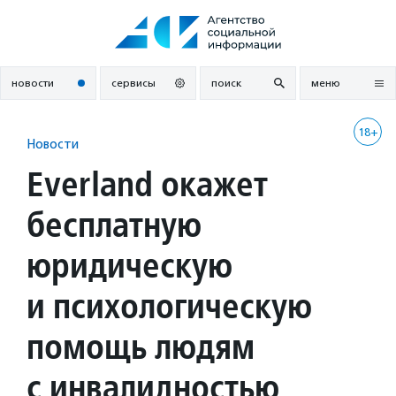
Перейти
к
содержанию
новости
сервисы
поиск
меню
18+
Новости
Everland окажет
бесплатную
юридическую
и психологическую
помощь людям
с инвалидностью