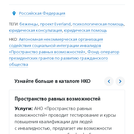
Российская Федерация
ТЕГИ:
беженцы
,
проект Everland
,
психологическая помощь
,
юридическая консультация
,
юридическая помощь
НКО:
Автономная некоммерческая организация
содействия социальной интеграции инвалидов
«Пространство равных возможностей»
,
Фонд-оператор
президентских грантов по развитию гражданского
общества
Узнайте больше в каталоге НКО
Пространство равных возможностей
Фонд 
Услуги:
АНО «Пространство равных
Услуг
возможностей» проводит тестирование и курсы
гранто
повышения квалификации для людей
(в цел
с инвалидностью, предлагает им возможности
на ока