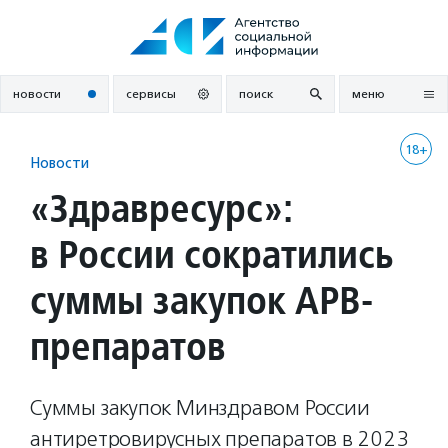
Перейти
к
содержанию
новости
сервисы
поиск
меню
18+
Новости
«Здравресурс»:
в России сократились
суммы закупок АРВ-
препаратов
Суммы закупок Минздравом России
антиретровирусных препаратов в 2023