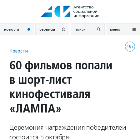
Перейти
к
содержанию
новости
сервисы
поиск
меню
18+
Новости
60 фильмов попали
в шорт-лист
кинофестиваля
«ЛАМПА»
Церемония награждения победителей
состоится 5 октября.