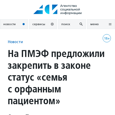
Перейти
к
содержанию
новости
сервисы
поиск
меню
18+
Новости
На ПМЭФ предложили
закрепить в законе
статус «семья
с орфанным
пациентом»