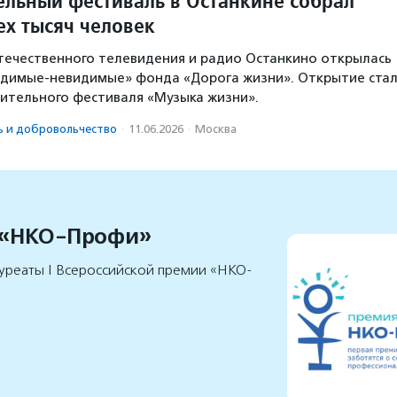
ельный фестиваль в Останкине собрал
ех тысяч человек
отечественного телевидения и радио Останкино открылась
идимые-невидимые» фонда «Дорога жизни». Открытие ста
ительного фестиваля «Музыка жизни».
ь и доброволь­чест­во
·
11.06.2026
·
Москва
 «НКО-Профи»
уреаты I Всероссийской премии «НКО-