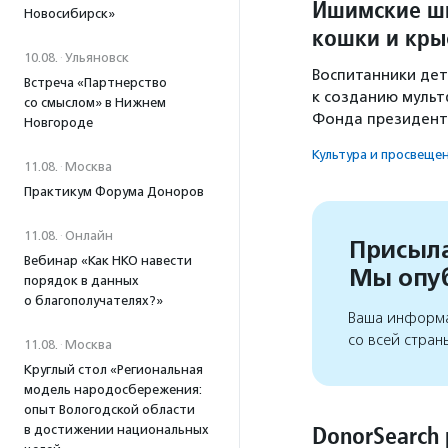
Ишимские шк
Новосибирск»
кошки и кры
10.08.
·
Ульяновск
Воспитанники дет
Встреча «Партнерство
к созданию мульт
со смыслом» в Нижнем
Фонда президентс
Новгороде
Культура и просвеще
11.08.
·
Москва
Практикум Форума Доноров
11.08.
·
Онлайн
Присыла
Вебинар «Как НКО навести
Мы опу
порядок в данных
о благополучателях?»
Ваша информа
со всей стран
11.08.
·
Москва
Круглый стол «Региональная
модель народосбережения:
опыт Вологодской области
DonorSearch
в достижении национальных