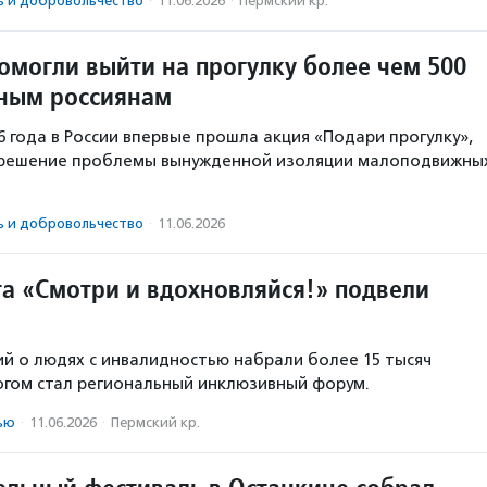
ь и доброволь­чест­во
·
11.06.2026
·
Пермский кр.
омогли выйти на прогулку более чем 500
ным россиянам
26 года в России впервые прошла акция «Подари прогулку»,
 решение проблемы вынужденной изоляции малоподвижны
ь и доброволь­чест­во
·
11.06.2026
та «Смотри и вдохновляйся!» подвели
й о людях с инвалидностью набрали более 15 тысяч
огом стал региональный инклюзивный форум.
ью
·
11.06.2026
·
Пермский кр.