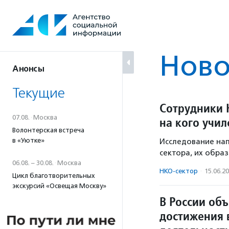
Перейти
к
содержанию
Ново
Анонсы
Текущие
Сотрудники 
07.08.
·
Москва
на кого учил
Волонтерская встреча
в «Уютке»
Исследование нап
сектора, их обра
06.08. – 30.08.
·
Москва
НКО-сектор
·
15.06.2
Цикл благотворительных
экскурсий «Освещая Москву»
В России об
достижения 