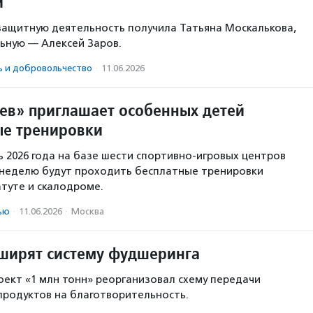
и
защитную деятельность получила Татьяна Москалькова,
ьную — Алексей Заров.
ь и доброволь­чест­во
·
11.06.2026
ев» приглашает особенных детей
ые тренировки
ь 2026 года на базе шести спортивно-игровых центров
 неделю будут проходить бесплатные тренировки
туте и скалодроме.
ью
·
11.06.2026
·
Москва
сширят систему фудшеринга
оект «1 млн тонн» реорганизовал схему передачи
родуктов на благотворительность.