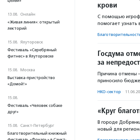
целей»
крови
13.08.
·
Онлайн
С помощью игрофи
«Живая линия»: открытый
помогает узнать 
лекторий
Благотвори­тель­ност
15.08.
·
Ялуторовск
Фестиваль «Серебряный
Госдума отм
фитнес» в Ялуторовске
за непредос
15.08.
·
Москва
Причина отмены —
Выставка-пристройство
приносило бюдже
«Домой!»
НКО-сектор
·
11.06.2
15.08.
Фестиваль «Человек собаке
«Круг благо
друг»
В городе Добрянк
15.08.
·
Санкт-Петербург
новый для регио
Благотворительный книжный
фестиваль «Фонарь» в Санкт-