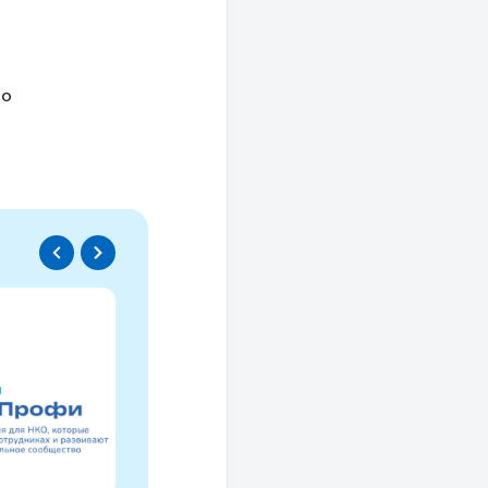
ло
Спецпроект
Проводники социаль
изменений
Это ресурс, созданный для осмысле
НКО за 30 лет и размышлений об об