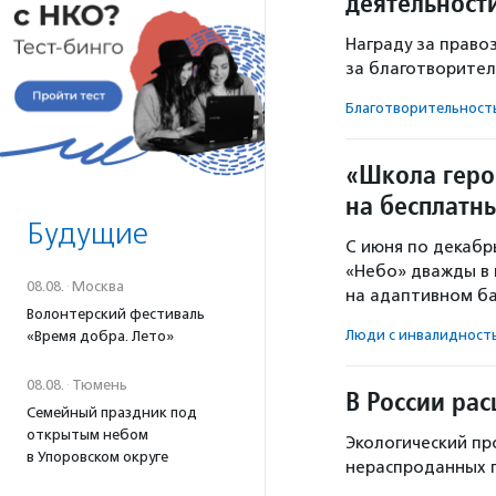
деятельност
Награду за право
за благотворител
Благотвори­тель­ност
«Школа геро
на бесплатн
Будущие
С июня по декабр
«Небо» дважды в
08.08.
·
Москва
на адаптивном ба
Волонтерский фестиваль
Люди с инвалидност
«Время добра. Лето»
08.08.
·
Тюмень
В России ра
Семейный праздник под
открытым небом
Экологический пр
в Упоровском округе
нераспроданных п