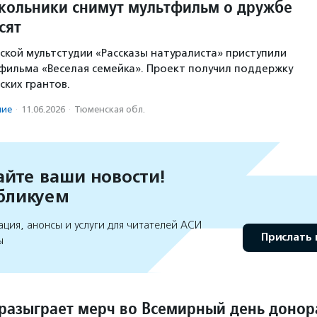
ольники снимут мультфильм о дружбе
сят
ской мультстудии «Рассказы натуралиста» приступили
фильма «Веселая семейка». Проект получил поддержку
ких грантов.
ние
·
11.06.2026
·
Тюменская обл.
йте ваши новости!
бликуем
ция, анонсы и услуги для читателей АСИ
Прислать 
ы
 разыграет мерч во Всемирный день донор