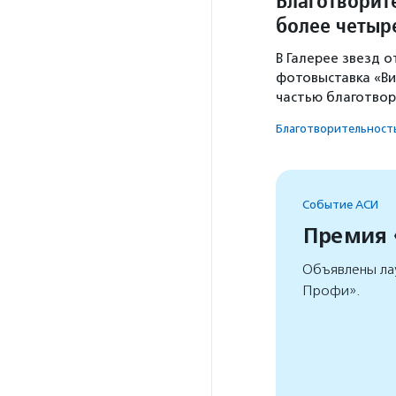
Благотворит
более четыр
В Галерее звезд 
фотовыставка «В
частью благотвор
Благотвори­тель­ност
Событие АСИ
Премия
Объявлены ла
Профи».