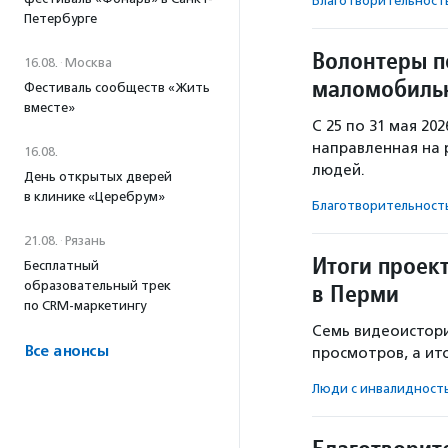
Благотвори­тель­ност
Петербурге
Волонтеры п
16.08.
·
Москва
маломобиль
Фестиваль сообществ «Жить
вместе»
С 25 по 31 мая 20
направленная на
16.08.
людей.
День открытых дверей
в клинике «Церебрум»
Благотвори­тель­ност
21.08.
·
Рязань
Итоги проек
Бесплатный
образовательный трек
в Перми
по CRM-маркетингу
Семь видеоистори
Все анонсы
просмотров, а ит
Люди с инвалидност