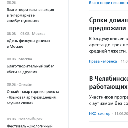
08.08.
Благотвори­тель­ност
Благотворительная акция
в гипермаркете
Сроки домаш
«Глобус Пушкино»
предложили 
08.08. – 09.08.
·
Москва
В Госдуму внесен
«День физкультурника»
ареста до трех л
в Москве
средней тяжести.
08.08.
·
Москва
Права человека
·
11.0
Благотворительный забег
«Беги за другом»
В Челябинск
работающих 
09.08.
·
Онлайн
Онлайн-квартирник проекта
Участников прогр
«Языковая арт-резиденция.
Музыка слова»
с аутизмом без с
НКО-сектор
·
11.06.2
09.08.
·
Новосибирск
Фестиваль «Экологичный