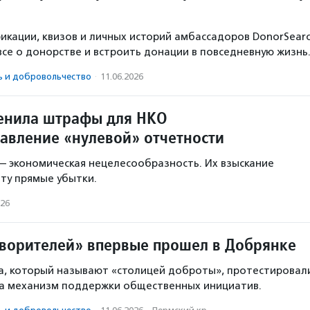
кации, квизов и личных историй амбассадоров DonorSear
все о донорстве и встроить донации в повседневную жизнь
ь и доброволь­чест­во
·
11.06.2026
енила штрафы для НКО
тавление «нулевой» отчетности
 экономическая нецелесообразность. Их взыскание
ту прямые убытки.
026
творителей» впервые прошел в Добрянке
а, который называют «столицей доброты», протестировал
на механизм поддержки общественных инициатив.