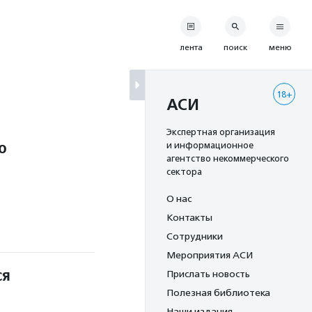
лента
поиск
меню
18+
АСИ
Экспертная организация
о
и информационное
агентство некоммерческого
сектора
О нас
Контакты
Сотрудники
Мероприятия АСИ
ся
Прислать новость
Полезная библиотека
Наши издания