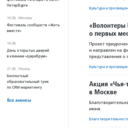
Петербурге
Культура и просвеще
16.08.
·
Москва
«Волонтеры 
Фестиваль сообществ «Жить
вместе»
о первых ме
16.08.
Проект приурочен
и направлен на ф
День открытых дверей
в клинике «Церебрум»
представления о с
Культура и просвеще
21.08.
·
Рязань
Бесплатный
образовательный трек
Акция «Чья-
по CRM-маркетингу
в Москве
Все анонсы
Благотворительна
июня.
Благотвори­тель­ност