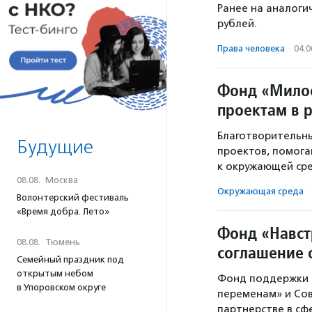
Ранее на аналоги
рублей.
Права человека
·
04.0
Фонд «Милос
проектам в 
Благотворительн
Будущие
проектов, помог
к окружающей сре
08.08.
·
Москва
Окружающая среда
·
Волонтерский фестиваль
«Время добра. Лето»
Фонд «Навст
08.08.
·
Тюмень
соглашение 
Семейный праздник под
открытым небом
Фонд поддержки 
в Упоровском округе
переменам» и Со
партнерстве в сф