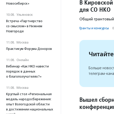
В Кировской
Новосибирск»
для СО НКО
10.08.
·
Ульяновск
Общий грантовый 
Встреча «Партнерство
со смыслом» в Нижнем
Гранты и конкурсы
·
0
Новгороде
11.08.
·
Москва
Практикум Форума Доноров
Читайте
11.08.
·
Онлайн
Вебинар «Как НКО навести
Больше новос
порядок в данных
телеграм-кан
о благополучателях?»
11.08.
·
Москва
Круглый стол «Региональная
Вышел сборн
модель народосбережения:
опыт Вологодской области
конференции
в достижении национальных