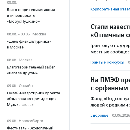
08.08.
Корпоративная отве
Благотворительная акция
в гипермаркете
«Глобус Пушкино»
Стали извес
«Отличные с
08.08. – 09.08.
·
Москва
«День физкультурника»
Грантовую поддер
в Москве
местных сообщест
08.08.
·
Москва
Гранты и конкурсы
·
0
Благотворительный забег
«Беги за другом»
На ПМЭФ пре
с орфанным
09.08.
·
Онлайн
Онлайн-квартирник проекта
Фонд «Подсолнух»
«Языковая арт-резиденция.
Музыка слова»
людей с редкими
Здоровье
·
03.06.2026
09.08.
·
Новосибирск
Фестиваль «Экологичный