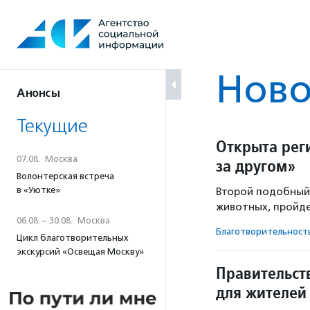
Перейти
к
содержанию
Ново
Анонсы
Текущие
Открыта рег
07.08.
·
Москва
за другом»
Волонтерская встреча
в «Уютке»
Второй подобный
животных, пройдет
06.08. – 30.08.
·
Москва
Благотвори­тель­ност
Цикл благотворительных
экскурсий «Освещая Москву»
Правительст
для жителей