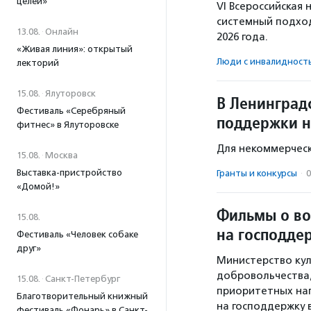
целей»
VI Всероссийская
системный подход
13.08.
·
Онлайн
2026 года.
«Живая линия»: открытый
Люди с инвалидност
лекторий
15.08.
·
Ялуторовск
В Ленинград
Фестиваль «Серебряный
поддержки н
фитнес» в Ялуторовске
Для некоммерческ
15.08.
·
Москва
Выставка-пристройство
Гранты и конкурсы
·
0
«Домой!»
Фильмы о во
15.08.
на господде
Фестиваль «Человек собаке
друг»
Министерство кул
добровольчества,
15.08.
·
Санкт-Петербург
приоритетных на
Благотворительный книжный
на господдержку в
фестиваль «Фонарь» в Санкт-