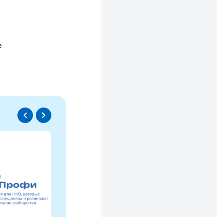
е
Спецпроект
Проводники социаль
изменений
Это ресурс, созданный для осмысле
НКО за 30 лет и размышлений об об