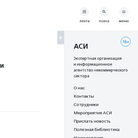
лента
поиск
меню
18+
АСИ
Экспертная организация
ги
и информационное
агентство некоммерческого
сектора
О нас
Контакты
Сотрудники
Мероприятия АСИ
Прислать новость
Полезная библиотека
Наши издания