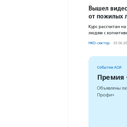
Вышел видео
от пожилых 
Курс рассчитан н
людям с когнити
НКО-сектор
·
03.06.2
Событие АСИ
Премия
Объявлены ла
Профи».