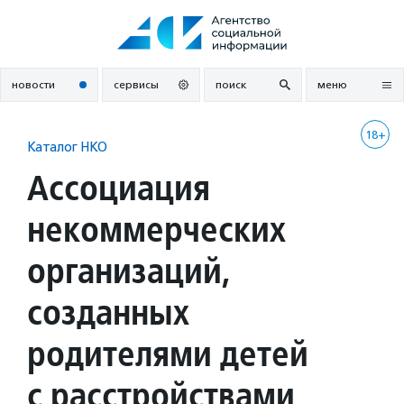
Перейти
к
содержанию
новости
сервисы
поиск
меню
18+
Каталог НКО
Ассоциация
некоммерческих
организаций,
созданных
родителями детей
с расстройствами