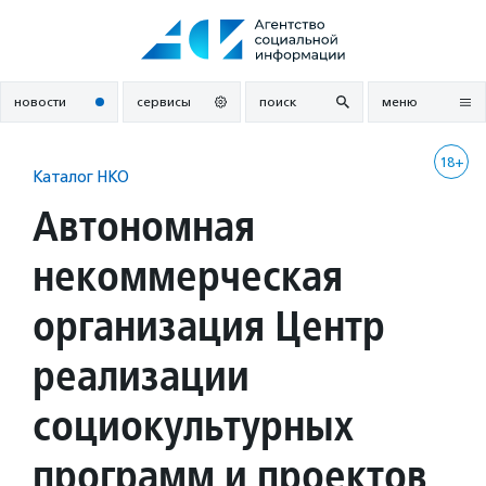
Перейти
к
содержанию
новости
сервисы
поиск
меню
18+
Каталог НКО
Автономная
некоммерческая
организация Центр
реализации
социокультурных
программ и проектов