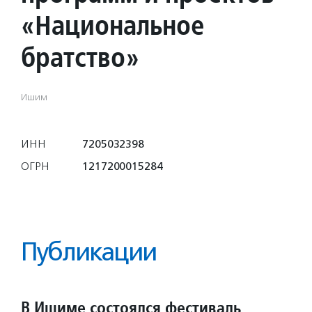
«Национальное
братство»
Ишим
ИНН
7205032398
ОГРН
1217200015284
Публикации
В Ишиме состоялся фестиваль