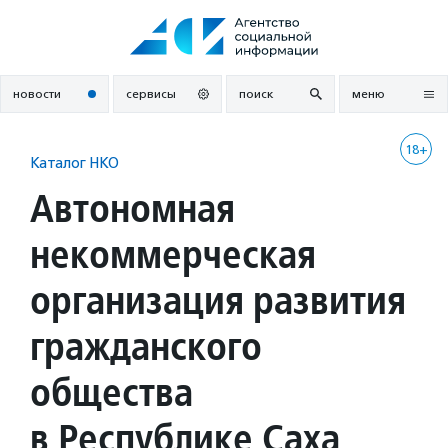
Перейти
к
содержанию
новости
сервисы
поиск
меню
18+
Каталог НКО
Автономная
некоммерческая
организация развития
гражданского
общества
в Республике Саха