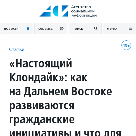
Перейти
к
содержанию
новости
сервисы
поиск
меню
18+
Статьи
«Настоящий
Клондайк»: как
на Дальнем Востоке
развиваются
гражданские
инициативы и что для