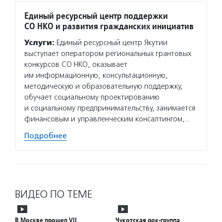
Единый ресурсный центр поддержки
Фонд 
СО НКО и развития гражданских инициатив
Южног
Услуги:
Единый ресурсный центр Якутии
Услуг
выступает оператором региональных грантовых
гранто
конкурсов СО НКО, оказывает
НКО и 
им информационную, консультационную,
методи
методическую и образовательную поддержку,
разраб
обучает социальному проектированию
проект
и социальному предпринимательству, занимается
квали
финансовым и управленческим консалтингом,…
Подро
Подробнее
ВИДЕО ПО ТЕМЕ
В Москве прошел VII
Чукотская рок-группа