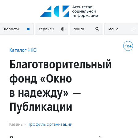
Перейти
к
содержанию
новости
сервисы
поиск
меню
18+
Каталог НКО
Благотворительный
фонд «Окно
в надежду» —
Публикации
Казань
·
Профиль организации