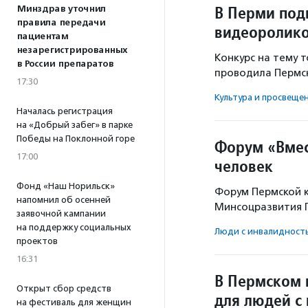
В Перми подв
Минздрав уточнил
правила передачи
видеоролико
пациентам
незарегистрированных
Конкурс на тему 
в России препаратов
проводила Пермск
17:30
Культура и просвеще
Началась регистрация
на «Добрый забег» в парке
Победы на Поклонной горе
Форум «Вмес
17:00
человек
Фонд «Наш Норильск»
Форум Пермской к
напомнил об осенней
Минсоцразвития П
заявочной кампании
на поддержку социальных
Люди с инвалидност
проектов
16:31
В Пермском 
Открыт сбор средств
для людей с
на фестиваль для женщин