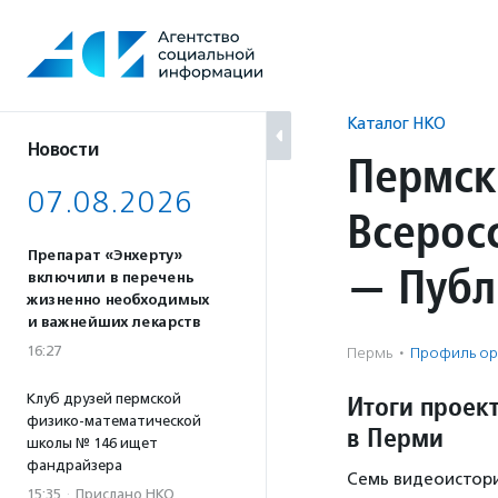
Перейти
к
содержанию
Каталог НКО
Новости
Пермск
07.08.2026
Всерос
Препарат «Энхерту»
— Публ
включили в перечень
жизненно необходимых
и важнейших лекарств
16:27
Пермь
·
Профиль ор
Итоги проек
Клуб друзей пермской
физико-математической
в Перми
школы № 146 ищет
фандрайзера
Семь видеоистори
15:35
·
Прислано НКО