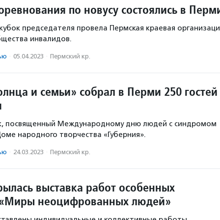
соревнования по новусу состоялись в Перм
 кубок председателя провела Пермская краевая организаци
бщества инвалидов.
ью
·
05.04.2023
·
Пермский кр.
олнца и семьи» собрал в Перми 250 гостей
я
к, посвященный Международному дню людей с синдромом
Доме народного творчества «Губерния».
ью
·
24.03.2023
·
Пермский кр.
рылась выставка работ особенных
 «Миры неоцифрованных людей»
ставлены индивидуальные и коллективные работы