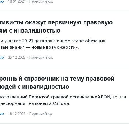
ью
·
18.01.2024
·
Пермский кр.
тивисты окажут первичную правовую
м с инвалидностью
и участие 20-21 декабря в очном этапе обучения
овые знания — новые возможности».
ью
·
25.12.2023
·
Пермский кр.
ронный справочник на тему правовой
юдей с инвалидностью
дготовленный Пермской краевой организацией ВОИ, вошла
 информация на конец 2023 года.
ью
·
18.12.2023
·
Пермский кр.