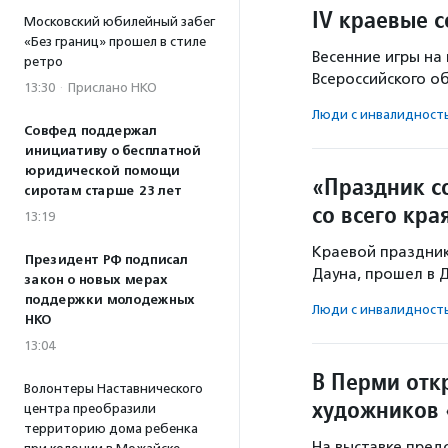
IV краевые 
Московский юбилейный забег
«Без границ» прошел в стиле
Весенние игры на
ретро
Всероссийского о
13:30
·
Прислано НКО
Люди с инвалидност
Совфед поддержал
инициативу о бесплатной
юридической помощи
«Праздник с
сиротам старше 23 лет
со всего кра
13:19
Краевой праздни
Президент РФ подписал
Дауна, прошел в 
закон о новых мерах
поддержки молодежных
Люди с инвалидност
НКО
13:04
В Перми отк
Волонтеры Наставнического
художников
центра преобразили
территорию дома ребенка
На выставке пред