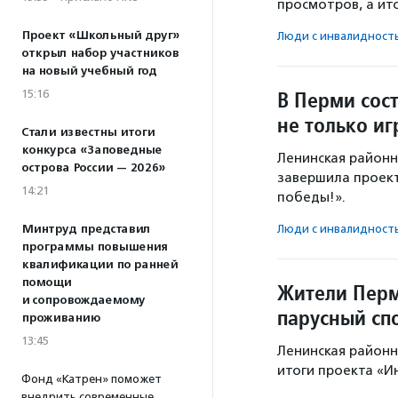
просмотров, а ит
Проект «Школьный друг»
Люди с инвалидност
открыл набор участников
на новый учебный год
В Перми сос
15:16
не только иг
Стали известны итоги
конкурса «Заповедные
Ленинская районн
острова России — 2026»
завершила проект 
14:21
победы!».
Минтруд представил
Люди с инвалидност
программы повышения
квалификации по ранней
помощи
Жители Перм
и сопровождаемому
парусный сп
проживанию
13:45
Ленинская районн
итоги проекта «И
Фонд «Катрен» поможет
внедрить современные