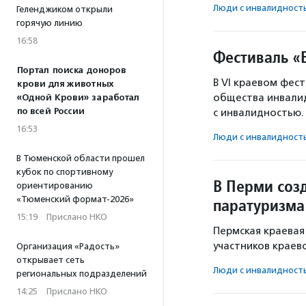
Люди с инвалидност
Геленджиком открыли
горячую линию
16:58
Фестиваль «
Портал поиска доноров
В VI краевом фес
крови для животных
общества инвалид
«Одной Крови» заработал
по всей России
с инвалидностью.
16:53
Люди с инвалидност
В Тюменской области прошел
кубок по спортивному
В Перми соз
ориентированию
«Тюменский формат-2026»
паратуризма
15:19
·
Прислано НКО
Пермская краевая
участников краев
Организация «Радость»
открывает сеть
Люди с инвалидност
региональных подразделений
14:25
·
Прислано НКО