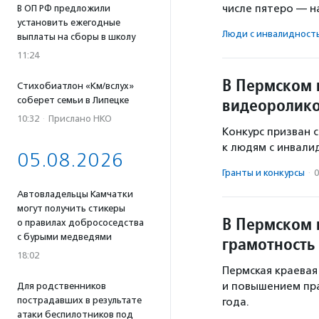
числе пятеро — н
В ОП РФ предложили
установить ежегодные
Люди с инвалидност
выплаты на сборы в школу
11:24
В Пермском 
Стихобиатлон «Км/вслух»
видеоролико
соберет семьи в Липецке
10:32
·
Прислано НКО
Конкурс призван
к людям с инвали
05.08.2026
Гранты и конкурсы
·
0
Автовладельцы Камчатки
могут получить стикеры
В Пермском 
о правилах добрососедства
с бурыми медведями
грамотность
18:02
Пермская краева
и повышением пра
Для родственников
пострадавших в результате
года.
атаки беспилотников под