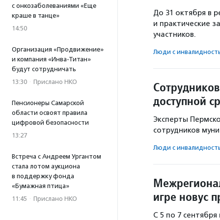
с онкозаболеваниями «Еще
До 31 октября в 
краше в танце»
и практические з
14:50
участников.
Организация «Продвижение»
Люди с инвалидност
и компания «Инва-Титан»
будут сотрудничать
13:30
·
Прислано НКО
Сотрудников
доступной с
Пенсионеры Самарской
области освоят правила
Эксперты Пермско
цифровой безопасности
сотрудников муни
13:27
Люди с инвалидност
Встреча с Андреем Ургантом
стала лотом аукциона
в поддержку фонда
Межрегионал
«Бумажная птица»
игре новус 
11:45
·
Прислано НКО
С 5 по 7 сентября