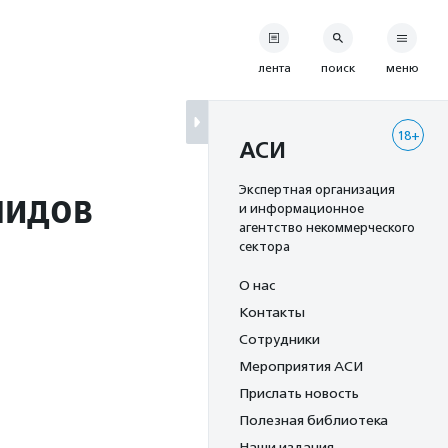
лента
поиск
меню
18+
АСИ
лидов
Экспертная организация
и информационное
агентство некоммерческого
сектора
О нас
Контакты
Сотрудники
Мероприятия АСИ
Прислать новость
Полезная библиотека
Наши издания