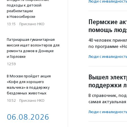
Люди с инвалидност
подходы к детской
реабилитации
в Новосибирске
Пермские ак
13:15
·
Прислано НКО
помощь людя
Патриаршая гуманитарная
40 человек принял
миссия ищет волонтеров для
по программе «Н
ремонта домов в Донецке
и Горловке
Люди с инвалидност
12:59
Вышел элект
В Москве пройдет акция
«Кофе для хорошего
поддержки л
мальчика» в поддержку
бездомных животных
В справочник, по
10:52
·
Прислано НКО
самая актуальная
Люди с инвалидност
06.08.2026