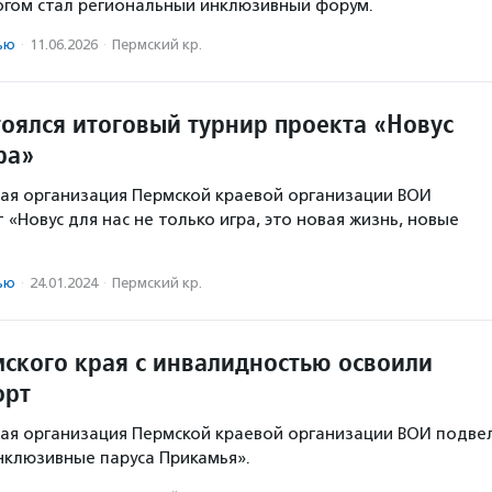
огом стал региональный инклюзивный форум.
ью
·
11.06.2026
·
Пермский кр.
тоялся итоговый турнир проекта «Новус
ра»
ая организация Пермской краевой организации ВОИ
«Новус для нас не только игра, это новая жизнь, новые
ью
·
24.01.2024
·
Пермский кр.
ского края с инвалидностью освоили
орт
ая организация Пермской краевой организации ВОИ подве
нклюзивные паруса Прикамья».