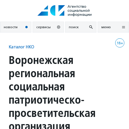
Перейти
к
содержанию
новости
сервисы
поиск
меню
18+
Каталог НКО
Воронежская
региональная
социальная
патриотическо-
просветительская
организация