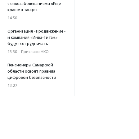
с онкозаболеваниями «Еще
краше в танце»
14:50
Организация «Продвижение»
и компания «Инва-Титан»
будут сотрудничать
13:30
·
Прислано НКО
Пенсионеры Самарской
области освоят правила
цифровой безопасности
13:27
Встреча с Андреем Ургантом
стала лотом аукциона
в поддержку фонда
«Бумажная птица»
11:45
·
Прислано НКО