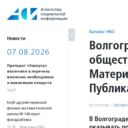
Перейти
к
содержанию
Каталог НКО
Новости
Волгог
07.08.2026
общест
Препарат «Энхерту»
Матери
включили в перечень
жизненно необходимых
Публик
и важнейших лекарств
16:27
Клуб друзей пермской
Волгоград
·
Профил
физико-математической
школы № 146 ищет
В Волгоград
фандрайзера
оказывать п
15:35
·
Прислано НКО