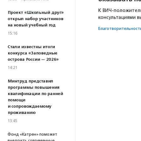
К ВИЧ-положител
Проект «Школьный друг»
консультациями в
открыл набор участников
на новый учебный год
Благотвори­тель­ност
15:16
Стали известны итоги
конкурса «Заповедные
острова России — 2026»
14:21
Минтруд представил
программы повышения
квалификации по ранней
помощи
и сопровождаемому
проживанию
13:45
Фонд «Катрен» поможет
внедрить современные