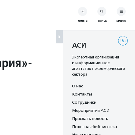
лента
поиск
меню
18+
АСИ
ария»-
Экспертная организация
и информационное
агентство некоммерческого
сектора
О нас
Контакты
Сотрудники
Мероприятия АСИ
Прислать новость
Полезная библиотека
Наши издания