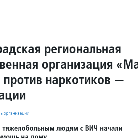
радская региональная
венная организация «М
 против наркотиков —
ации
ь организации
е тяжелобольным людям с ВИЧ начали
омощь на дому