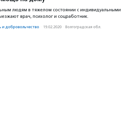
ьным людям в тяжелом состоянии с индивидуальными
ыезжают врач, психолог и соцработник.
ь и доброволь­чест­во
·
19.02.2020
·
Волгоградская обл.