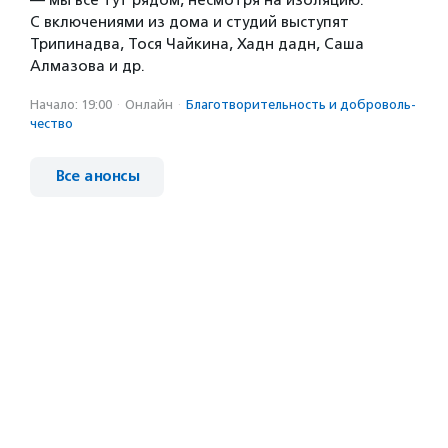
— мы все тут рядом, несмотря на изоляцию.
С включениями из дома и студий выступят
Трипинадва, Тося Чайкина, Хадн дадн, Саша
Алмазова и др.
Начало: 19:00
·
Онлайн
·
Благотвори­тель­ность и доброволь­
чест­во
Все анонсы